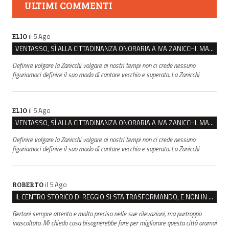
ULTIMI COMMENTI
il 5 Ago
ELIO
VENTASSO, SÌ ALLA CITTADINANZA ONORARIA A IVA ZANICCHI. MA BARGIACCHI: “È DI PESSIMO GUSTO”
Definire volgare la Zanicchi volgare ai nostri tempi non ci crede nessuno
figuriamoci definire il suo modo di cantare vecchio e superato. La Zanicchi
il 5 Ago
ELIO
VENTASSO, SÌ ALLA CITTADINANZA ONORARIA A IVA ZANICCHI. MA BARGIACCHI: “È DI PESSIMO GUSTO”
Definire volgare la Zanicchi volgare ai nostri tempi non ci crede nessuno
figuriamoci definire il suo modo di cantare vecchio e superato. La Zanicchi
il 5 Ago
ROBERTO
IL CENTRO STORICO DI REGGIO SI STA TRASFORMANDO, E NON IN MEGLIO
Bertoni sempre attento e molto preciso nelle sue rilevazioni, ma purtroppo
inascoltato. Mi chiedo cosa bisognerebbe fare per migliorare questa città oramai