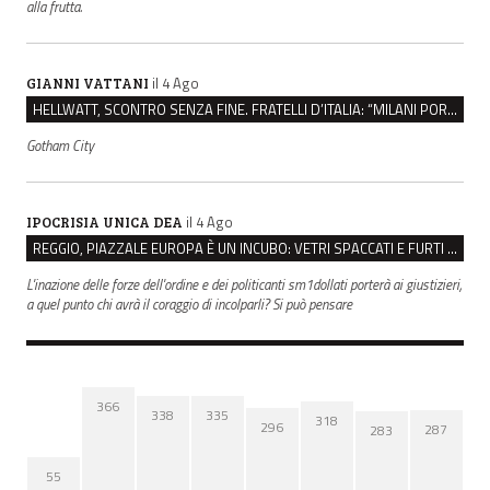
alla frutta.
il 4 Ago
GIANNI VATTANI
HELLWATT, SCONTRO SENZA FINE. FRATELLI D’ITALIA: “MILANI PORTA DOCUMENTI, DE FRANCO INSULTI”
Gotham City
il 4 Ago
IPOCRISIA UNICA DEA
REGGIO, PIAZZALE EUROPA È UN INCUBO: VETRI SPACCATI E FURTI SULLE AUTO IN SOSTA
L'inazione delle forze dell'ordine e dei politicanti sm1dollati porterà ai giustizieri,
a quel punto chi avrà il coraggio di incolparli? Si può pensare
366
338
335
318
296
287
283
55