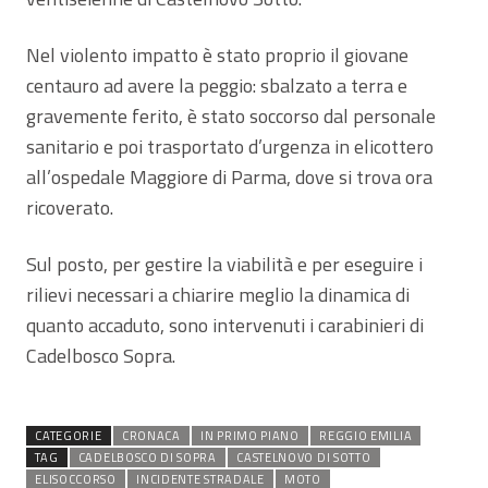
Nel violento impatto è stato proprio il giovane
centauro ad avere la peggio: sbalzato a terra e
gravemente ferito, è stato soccorso dal personale
sanitario e poi trasportato d’urgenza in elicottero
all’ospedale Maggiore di Parma, dove si trova ora
ricoverato.
Sul posto, per gestire la viabilità e per eseguire i
rilievi necessari a chiarire meglio la dinamica di
quanto accaduto, sono intervenuti i carabinieri di
Cadelbosco Sopra.
CATEGORIE
CRONACA
IN PRIMO PIANO
REGGIO EMILIA
TAG
CADELBOSCO DI SOPRA
CASTELNOVO DI SOTTO
ELISOCCORSO
INCIDENTE STRADALE
MOTO