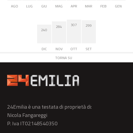
AGO
LUG
GIU
MAG
APR
MAR
FEB
GEN
307
299
284
240
DIC
NOV
OTT
SET
TORNA SU
24Emilia è una testata di proprietà di:
Nicola Fangareggi
P. Iva IT02148540350