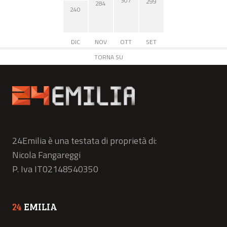
307
299
284
240
DIC
NOV
OTT
SET
TORNA SU
24Emilia è una testata di proprietà di:
Nicola Fangareggi
P. Iva IT02148540350
24
EMILIA