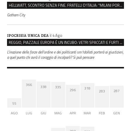
HELLWATT, SCONTRO SENZA FINE. FRATELLI D’ITALIA: “MILANI PORTA DOCUMENTI, DE FRANCO INSULTI”
Gotham City
il 4 Ago
IPOCRISIA UNICA DEA
REGGIO, PIAZZALE EUROPA È UN INCUBO: VETRI SPACCATI E FURTI SULLE AUTO IN SOSTA
L'inazione delle forze dell'ordine e dei politicanti sm1dollati porterà ai giustizieri,
a quel punto chi avrà il coraggio di incolparli? Si può pensare
366
338
335
318
296
287
283
55
AGO
LUG
GIU
MAG
APR
MAR
FEB
GEN