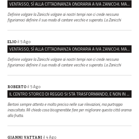
VENTASSO, SÌ ALLA CITTADINANZA ONORARIA A IVA ZANICCHI. MA BARGIACCHI: “È DI PESSIMO GUSTO”
Definire volgare la Zanicchi volgare ai nostri tempi non ci crede nessuno
figuriamoci definire il suo modo di cantare vecchio e superato. La Zanicchi
il 5 Ago
ELIO
VENTASSO, SÌ ALLA CITTADINANZA ONORARIA A IVA ZANICCHI. MA BARGIACCHI: “È DI PESSIMO GUSTO”
Definire volgare la Zanicchi volgare ai nostri tempi non ci crede nessuno
figuriamoci definire il suo modo di cantare vecchio e superato. La Zanicchi
il 5 Ago
ROBERTO
IL CENTRO STORICO DI REGGIO SI STA TRASFORMANDO, E NON IN MEGLIO
Bertoni sempre attento e molto preciso nelle sue rilevazioni, ma purtroppo
inascoltato. Mi chiedo cosa bisognerebbe fare per migliorare questa città oramai
alla frutta.
il 4 Ago
GIANNI VATTANI