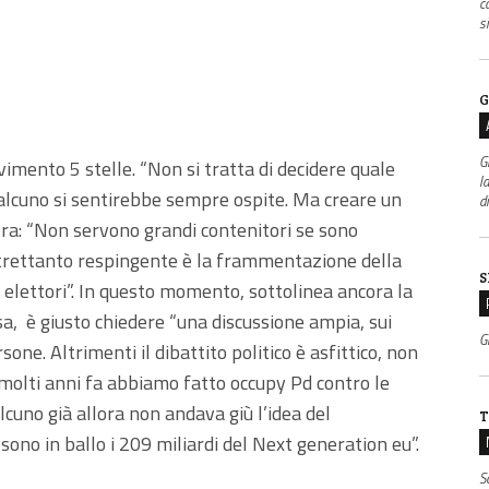
c
s
G
G
vimento 5 stelle. “Non si tratta di decidere quale
l
ualcuno si sentirebbe sempre ospite. Ma creare un
d
ra: “Non servono grandi contenitori se sono
altrettanto respingente è la frammentazione della
S
e elettori”. In questo momento, sottolinea ancora la
, è giusto chiedere “una discussione ampia, sui
Gr
one. Altrimenti il dibattito politico è asfittico, non
 molti anni fa abbiamo fatto occupy Pd contro le
lcuno già allora non andava giù l’idea del
T
ono in ballo i 209 miliardi del Next generation eu”.
S