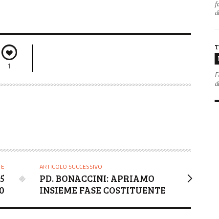
f
d
T
1
E
da
TE
ARTICOLO SUCCESSIVO
5
PD. BONACCINI: APRIAMO
90
INSIEME FASE COSTITUENTE