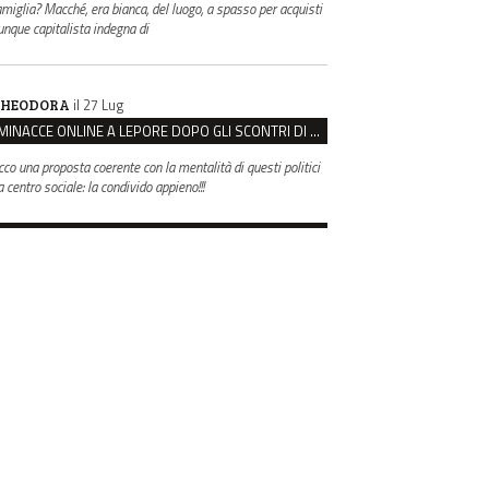
amiglia? Macché, era bianca, del luogo, a spasso per acquisti
unque capitalista indegna di
il 27 Lug
HEODORA
MINACCE ONLINE A LEPORE DOPO GLI SCONTRI DI BOLOGNA, ASSEGNATA LA SCORTA AL SINDACO
cco una proposta coerente con la mentalità di questi politici
 centro sociale: la condivido appieno!!!