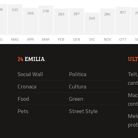
38
335
318
307
2
296
287
284
283
240
IU
MAG
APR
MAR
FEB
GEN
DIC
NOV
OTT
S
24
EMILIA
UL
Social Wall
Politica
Telt
cant
Cronaca
Cultura
Macr
Food
Green
cont
Pets
Street Style
Melo
pro