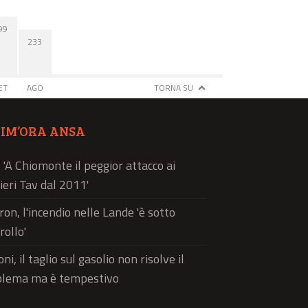
99
233
ET
AGO
TORNA SU
TIM’ORA ANSA
, 'A Chiomonte il peggior attacco ai
ieri Tav dal 2011'
on, l'incendio nelle Lande 'è sotto
rollo'
ni, il taglio sul gasolio non risolve il
blema ma è tempestivo