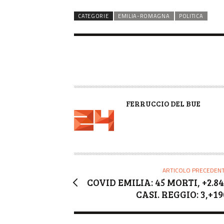
CATEGORIE
EMILIA-ROMAGNA
POLITICA
A
FERRUCCIO DEL BUE
U
T
O
R
E
ARTICOLO PRECEDEN
COVID EMILIA: 45 MORTI, +2.84
CASI. REGGIO: 3,+1