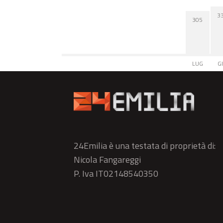
3
305
LUG
G
24Emilia è una testata di proprietà di:
Nicola Fangareggi
P. Iva IT02148540350