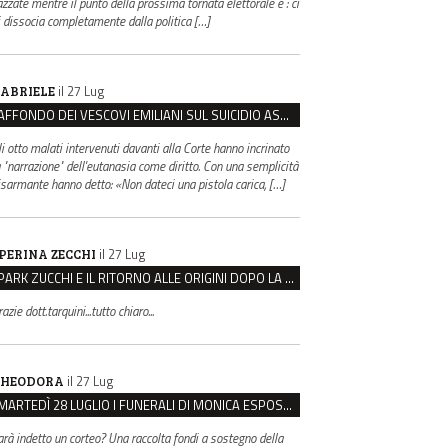
azzate mentre il punto della prossima tornata elettorale è : ci
i dissocia completamente dalla politica […]
il 27 Lug
ABRIELE
AFFONDO DEI VESCOVI EMILIANI SUL SUICIDIO ASSISTITO: “È CONTRO IL VALORE DELLA PERSONA”
li otto malati intervenuti davanti alla Corte hanno incrinato
a "narrazione" dell'eutanasia come diritto. Con una semplicità
isarmante hanno detto: «Non dateci una pistola carica, […]
il 27 Lug
PERINA ZECCHI
PARK ZUCCHI E IL RITORNO ALLE ORIGINI DOPO LA DISAVVENTURA CON REGGIO EMILIA PARCHEGGI
azie dott.tarquini...tutto chiaro...
il 27 Lug
HEODORA
MARTEDÌ 28 LUGLIO I FUNERALI DI MONICA ESPOSITO: LUTTO CITTADINO A MODENA E NONANTOLA
arà indetto un corteo? Una raccolta fondi a sostegno della