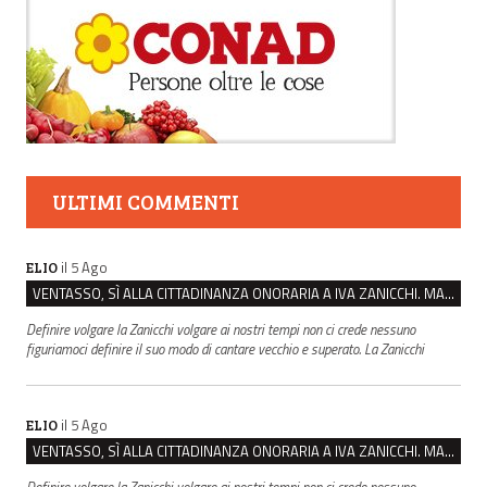
ULTIMI COMMENTI
il 5 Ago
ELIO
VENTASSO, SÌ ALLA CITTADINANZA ONORARIA A IVA ZANICCHI. MA BARGIACCHI: “È DI PESSIMO GUSTO”
Definire volgare la Zanicchi volgare ai nostri tempi non ci crede nessuno
figuriamoci definire il suo modo di cantare vecchio e superato. La Zanicchi
il 5 Ago
ELIO
VENTASSO, SÌ ALLA CITTADINANZA ONORARIA A IVA ZANICCHI. MA BARGIACCHI: “È DI PESSIMO GUSTO”
Definire volgare la Zanicchi volgare ai nostri tempi non ci crede nessuno