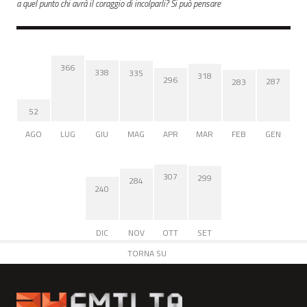
a quel punto chi avrà il coraggio di incolparli? Si può pensare
366
338
335
318
296
287
283
52
AGO
LUG
GIU
MAG
APR
MAR
FEB
GEN
307
299
284
240
DIC
NOV
OTT
SET
TORNA SU