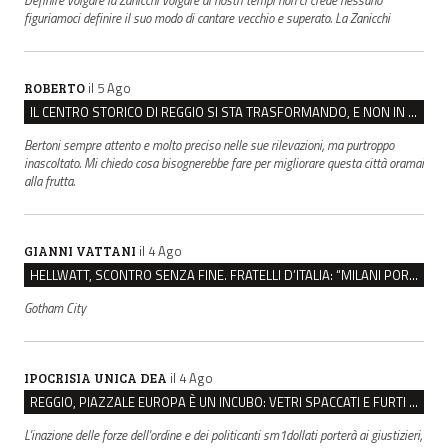
figuriamoci definire il suo modo di cantare vecchio e superato. La Zanicchi
il 5 Ago
ROBERTO
IL CENTRO STORICO DI REGGIO SI STA TRASFORMANDO, E NON IN MEGLIO
Bertoni sempre attento e molto preciso nelle sue rilevazioni, ma purtroppo
inascoltato. Mi chiedo cosa bisognerebbe fare per migliorare questa città oramai
alla frutta.
il 4 Ago
GIANNI VATTANI
HELLWATT, SCONTRO SENZA FINE. FRATELLI D’ITALIA: “MILANI PORTA DOCUMENTI, DE FRANCO INSULTI”
Gotham City
il 4 Ago
IPOCRISIA UNICA DEA
REGGIO, PIAZZALE EUROPA È UN INCUBO: VETRI SPACCATI E FURTI SULLE AUTO IN SOSTA
L'inazione delle forze dell'ordine e dei politicanti sm1dollati porterà ai giustizieri,