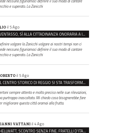
rede nessuno figuriamoci definire il suo modo di cantare
ecchio e superato. La Zanicchi
il 5 Ago
LIO
VENTASSO, SÌ ALLA CITTADINANZA ONORARIA A IVA ZANICCHI. MA BARGIACCHI: “È DI PESSIMO GUSTO”
efinire volgare la Zanicchi volgare ai nostri tempi non ci
rede nessuno figuriamoci definire il suo modo di cantare
ecchio e superato. La Zanicchi
il 5 Ago
OBERTO
IL CENTRO STORICO DI REGGIO SI STA TRASFORMANDO, E NON IN MEGLIO
ertoni sempre attento e molto preciso nelle sue rilevazioni,
a purtroppo inascoltato. Mi chiedo cosa bisognerebbe fare
er migliorare questa città oramai alla frutta.
il 4 Ago
IANNI VATTANI
HELLWATT, SCONTRO SENZA FINE. FRATELLI D’ITALIA: “MILANI PORTA DOCUMENTI, DE FRANCO INSULTI”