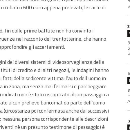
c
v
ro rubato i 600 euro appena prelevati, le carte di
E
ò, fin dalle prime battute non ha convinto i
ngruenze nel racconto del trentottenne, che hanno
D
 approfondire gli accertamenti.
c
v
ini dei diversi sistemi di videosorveglianza della
tuti di credito e di altri negozi), le indagini hanno
R
atti della sedicente vittima: l’auto dell’uomo in
va in zona, ma senza mai fermarsi o parcheggiare
B
ri indicati non è stato riscontrato alcun passaggio a
m
p
evato alcun prelievo bancomat da parte dell’uomo
cia (circostanza poi confermata anche dai successivi
); nessuna persona corrispondente alle descrizioni
G
lviventi né un presunto testimone di passaggio) è