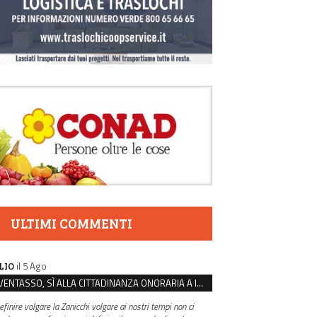
ULTIMI COMMENTI
il 5 Ago
LIO
VENTASSO, SÌ ALLA CITTADINANZA ONORARIA A IVA ZANICCHI. MA BARGIACCHI: “È DI PESSIMO GUSTO”
efinire volgare la Zanicchi volgare ai nostri tempi non ci