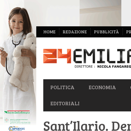
NAVIGAZIONE
HOME
REDAZIONE
PUBBLICITÀ
P
SECONDARIA
NAVIGAZIONE
POLITICA
ECONOMIA
PRIMARIA
EDITORIALI
Sant’Ilario. D