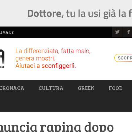
RIVACY
CRONACA
CULTURA
GREEN
FOOD
enuncia rapina dopo