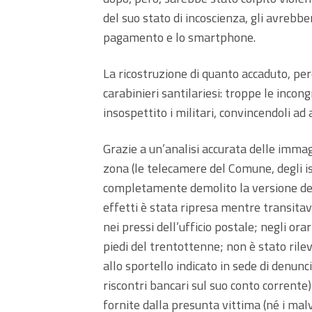
del suo stato di incoscienza, gli avrebbe
pagamento e lo smartphone.
La ricostruzione di quanto accaduto, per
carabinieri santilariesi: troppe le inco
insospettito i militari, convincendoli ad
Grazie a un’analisi accurata delle immag
zona (le telecamere del Comune, degli isti
completamente demolito la versione dei f
effetti è stata ripresa mentre transita
nei pressi dell’ufficio postale; negli ora
piedi del trentottenne; non è stato ril
allo sportello indicato in sede di denun
riscontri bancari sul suo conto corrente
fornite dalla presunta vittima (né i ma