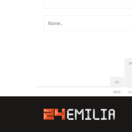
3
52
AGO
L