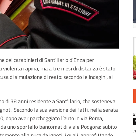
e dei carabinieri di Sant’Ilario d’Enza per
a violenta rapina, ma a tre mesi di distanza è stato
usa di simulazione di reato: secondo le indagini, si
mo di 38 anni residente a Sant’Ilario, che sosteneva
gnoti. Secondo la sua versione dei fatti, nella serata
E
30, dopo aver parcheggiato l’auto in via Roma,
 da uno sportello bancomat di viale Podgora; subito
D
temente alla nuca da ignoti, i quali, approfittando