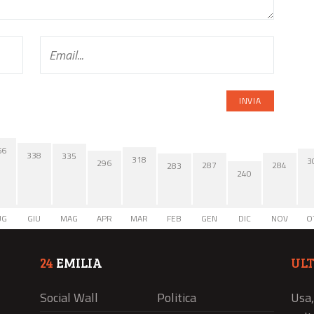
66
338
335
318
3
296
287
284
283
240
UG
GIU
MAG
APR
MAR
FEB
GEN
DIC
NOV
O
24
EMILIA
UL
Social Wall
Politica
Usa,