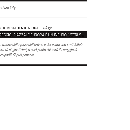
otham City
il 4 Ago
POCRISIA UNICA DEA
REGGIO, PIAZZALE EUROPA È UN INCUBO: VETRI SPACCATI E FURTI SULLE AUTO IN SOSTA
inazione delle forze dell'ordine e dei politicanti sm1dollati
rterà ai giustizieri, a quel punto chi avrà il coraggio di
ncolparli? Si può pensare