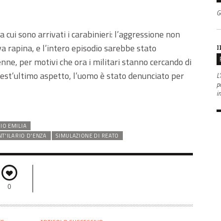
G
a cui sono arrivati i carabinieri: l’aggressione non
a rapina, e l’intero episodio sarebbe stato
I
e, per motivi che ora i militari stanno cercando di
quest’ultimo aspetto, l’uomo è stato denunciato per
L'
po
i
IO EMILIA
NT'ILARIO D'ENZA
SIMULAZIONE DI REATO
0