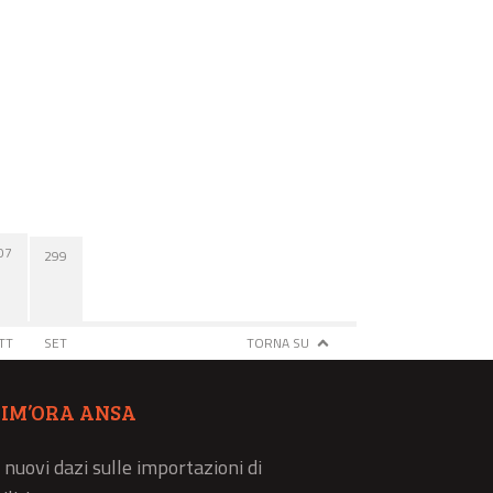
07
299
TT
SET
TORNA SU
TIM’ORA ANSA
 nuovi dazi sulle importazioni di