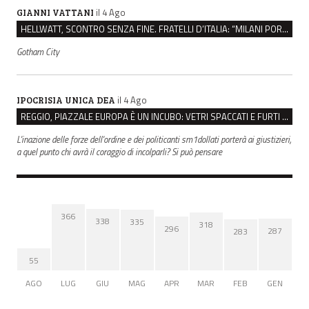
il 4 Ago
GIANNI VATTANI
HELLWATT, SCONTRO SENZA FINE. FRATELLI D’ITALIA: “MILANI PORTA DOCUMENTI, DE FRANCO INSULTI”
Gotham City
il 4 Ago
IPOCRISIA UNICA DEA
REGGIO, PIAZZALE EUROPA È UN INCUBO: VETRI SPACCATI E FURTI SULLE AUTO IN SOSTA
L'inazione delle forze dell'ordine e dei politicanti sm1dollati porterà ai giustizieri,
a quel punto chi avrà il coraggio di incolparli? Si può pensare
366
338
335
318
296
287
283
55
AGO
LUG
GIU
MAG
APR
MAR
FEB
GEN