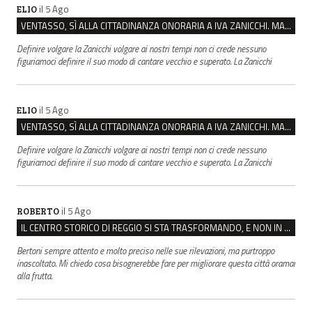
il 5 Ago
ELIO
VENTASSO, SÌ ALLA CITTADINANZA ONORARIA A IVA ZANICCHI. MA BARGIACCHI: “È DI PESSIMO GUSTO”
Definire volgare la Zanicchi volgare ai nostri tempi non ci crede nessuno
figuriamoci definire il suo modo di cantare vecchio e superato. La Zanicchi
il 5 Ago
ELIO
VENTASSO, SÌ ALLA CITTADINANZA ONORARIA A IVA ZANICCHI. MA BARGIACCHI: “È DI PESSIMO GUSTO”
Definire volgare la Zanicchi volgare ai nostri tempi non ci crede nessuno
figuriamoci definire il suo modo di cantare vecchio e superato. La Zanicchi
il 5 Ago
ROBERTO
IL CENTRO STORICO DI REGGIO SI STA TRASFORMANDO, E NON IN MEGLIO
Bertoni sempre attento e molto preciso nelle sue rilevazioni, ma purtroppo
inascoltato. Mi chiedo cosa bisognerebbe fare per migliorare questa città oramai
alla frutta.