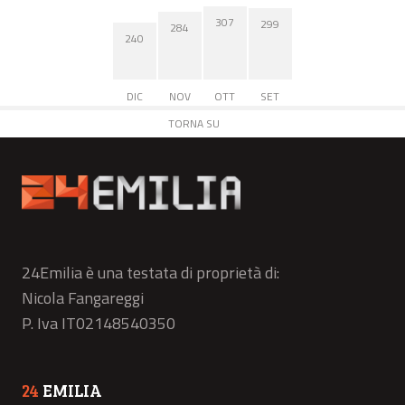
307
299
284
240
DIC
NOV
OTT
SET
TORNA SU
24Emilia è una testata di proprietà di:
Nicola Fangareggi
P. Iva IT02148540350
24
EMILIA