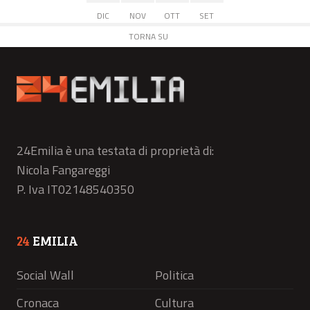
DIC
NOV
OTT
SET
TORNA SU
24Emilia è una testata di proprietà di:
Nicola Fangareggi
P. Iva IT02148540350
24
EMILIA
Social Wall
Politica
Cronaca
Cultura