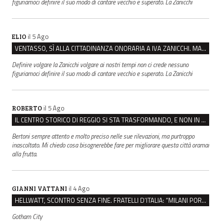
figuriamoci definire il suo modo di cantare vecchio e superato. La Zanicchi
il 5 Ago
ELIO
VENTASSO, SÌ ALLA CITTADINANZA ONORARIA A IVA ZANICCHI. MA BARGIACCHI: “È DI PESSIMO GUSTO”
Definire volgare la Zanicchi volgare ai nostri tempi non ci crede nessuno
figuriamoci definire il suo modo di cantare vecchio e superato. La Zanicchi
il 5 Ago
ROBERTO
IL CENTRO STORICO DI REGGIO SI STA TRASFORMANDO, E NON IN MEGLIO
Bertoni sempre attento e molto preciso nelle sue rilevazioni, ma purtroppo
inascoltato. Mi chiedo cosa bisognerebbe fare per migliorare questa città oramai
alla frutta.
il 4 Ago
GIANNI VATTANI
HELLWATT, SCONTRO SENZA FINE. FRATELLI D’ITALIA: “MILANI PORTA DOCUMENTI, DE FRANCO INSULTI”
Gotham City