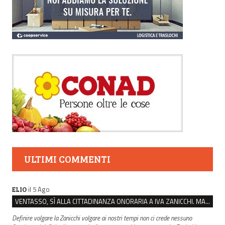
ULTIMI COMMENTI
il 5 Ago
ELIO
VENTASSO, SÌ ALLA CITTADINANZA ONORARIA A IVA ZANICCHI. MA BARGIACCHI: “È DI PESSIMO GUSTO”
Definire volgare la Zanicchi volgare ai nostri tempi non ci crede nessuno