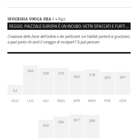
il 4 Ago
IPOCRISIA UNICA DEA
REGGIO, PIAZZALE EUROPA È UN INCUBO: VETRI SPACCATI E FURTI SULLE AUTO IN SOSTA
L'inazione delle forze dell'ordine e dei politicanti sm1dollati porterà ai giustizieri,
a quel punto chi avrà il coraggio di incolparli? Si può pensare
366
338
335
318
296
287
283
52
AGO
LUG
GIU
MAG
APR
MAR
FEB
GEN
307
299
284
240