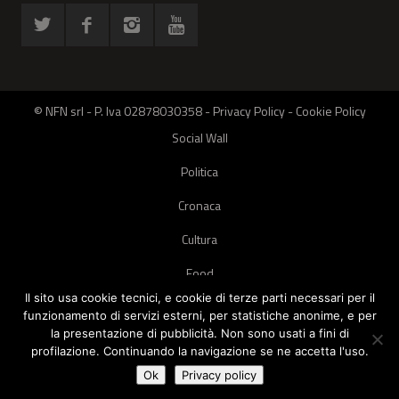
© NFN srl - P. Iva 02878030358 -
Privacy Policy
-
Cookie Policy
Social Wall
Politica
Cronaca
Cultura
Food
Il sito usa cookie tecnici, e cookie di terze parti necessari per il
Green
funzionamento di servizi esterni, per statistiche anonime, e per
la presentazione di pubblicità. Non sono usati a fini di
Pets
profilazione. Continuando la navigazione se ne accetta l'uso.
Street Style
Ok
Privacy policy