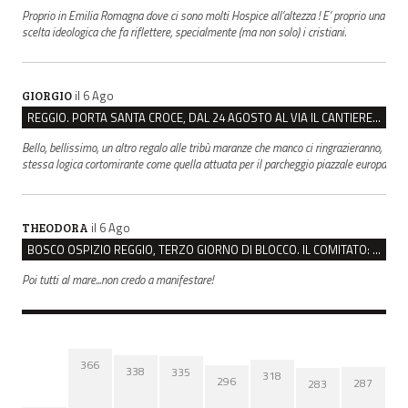
Proprio in Emilia Romagna dove ci sono molti Hospice all’altezza ! E’ proprio una
scelta ideologica che fa riflettere, specialmente (ma non solo) i cristiani.
il 6 Ago
GIORGIO
REGGIO. PORTA SANTA CROCE, DAL 24 AGOSTO AL VIA IL CANTIERE PER IL NUOVO COLLETTORE FOGNARIO
Bello, bellissimo, un altro regalo alle tribù maranze che manco ci ringrazieranno,
stessa logica cortomirante come quella attuata per il parcheggio piazzale europa
il 6 Ago
THEODORA
BOSCO OSPIZIO REGGIO, TERZO GIORNO DI BLOCCO. IL COMITATO: “PRESIDIO FINO A VENERDÌ”
Poi tutti al mare...non credo a manifestare!
366
338
335
318
296
287
283