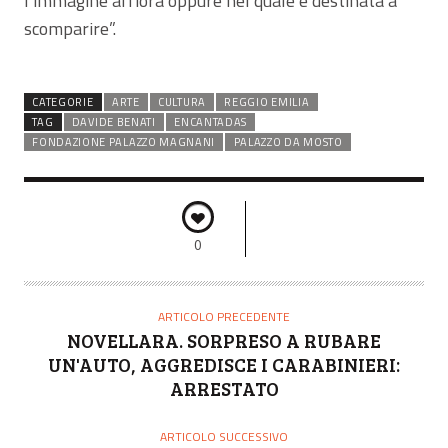
l’immagine affiora oppure nel quale è destinata a
scomparire”.
CATEGORIE
ARTE
CULTURA
REGGIO EMILIA
TAG
DAVIDE BENATI
ENCANTADAS
FONDAZIONE PALAZZO MAGNANI
PALAZZO DA MOSTO
0
ARTICOLO PRECEDENTE
NOVELLARA. SORPRESO A RUBARE
UN'AUTO, AGGREDISCE I CARABINIERI:
ARRESTATO
ARTICOLO SUCCESSIVO