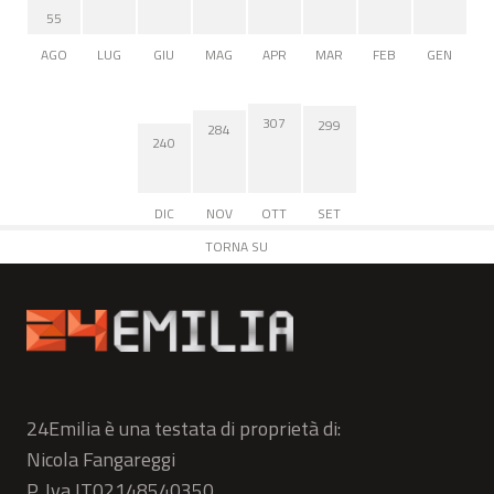
55
AGO
LUG
GIU
MAG
APR
MAR
FEB
GEN
307
299
284
240
DIC
NOV
OTT
SET
TORNA SU
24Emilia è una testata di proprietà di:
Nicola Fangareggi
P. Iva IT02148540350