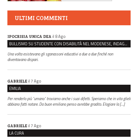
ULTIMI COMMENTI
il 8 Ago
IPOCRISIA UNICA DEA
BULLISMO SU STUDENTE CON DISABILITÀ NEL MODENESE, INDAGATI DUE RAGAZZI DI 16 ANNI
Una volta esistevano gli sganassoni educativi a due a due finché non
diventavano dispari.
il 7 Ago
GABRIELE
EMILIA
Per renderlo più "umano" troviamo anche i suoi difetti. Speriamo che in vita glieli
abbiano fatti notare. Da buon emiliano penso avrebbe gradito. Elogiare la […]
il 7 Ago
GABRIELE
LA CURA