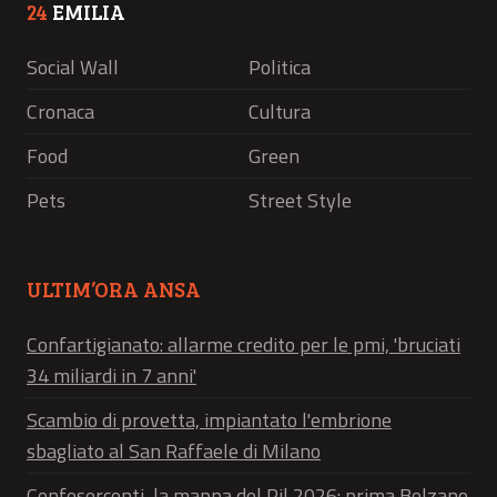
24
EMILIA
Social Wall
Politica
Cronaca
Cultura
Food
Green
Pets
Street Style
ULTIM’ORA ANSA
Confartigianato: allarme credito per le pmi, 'bruciati
34 miliardi in 7 anni'
Scambio di provetta, impiantato l'embrione
sbagliato al San Raffaele di Milano
Confesercenti, la mappa del Pil 2026: prima Bolzano