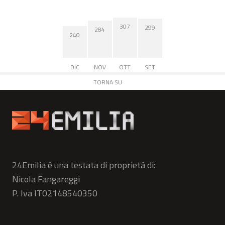
307
299
284
240
DIC
NOV
OTT
SET
TORNA SU
24Emilia è una testata di proprietà di:
Nicola Fangareggi
P. Iva IT02148540350