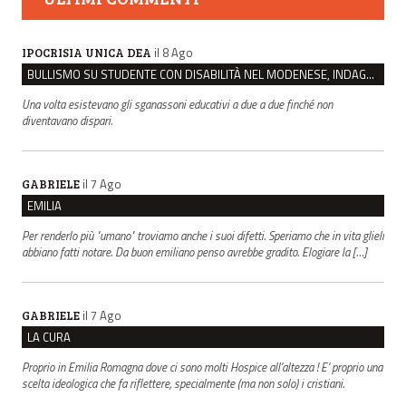
il 8 Ago
IPOCRISIA UNICA DEA
BULLISMO SU STUDENTE CON DISABILITÀ NEL MODENESE, INDAGATI DUE RAGAZZI DI 16 ANNI
Una volta esistevano gli sganassoni educativi a due a due finché non
diventavano dispari.
il 7 Ago
GABRIELE
EMILIA
Per renderlo più "umano" troviamo anche i suoi difetti. Speriamo che in vita glieli
abbiano fatti notare. Da buon emiliano penso avrebbe gradito. Elogiare la […]
il 7 Ago
GABRIELE
LA CURA
Proprio in Emilia Romagna dove ci sono molti Hospice all’altezza ! E’ proprio una
scelta ideologica che fa riflettere, specialmente (ma non solo) i cristiani.