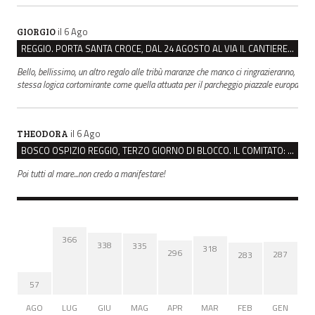
il 6 Ago
GIORGIO
REGGIO. PORTA SANTA CROCE, DAL 24 AGOSTO AL VIA IL CANTIERE PER IL NUOVO COLLETTORE FOGNARIO
Bello, bellissimo, un altro regalo alle tribù maranze che manco ci ringrazieranno,
stessa logica cortomirante come quella attuata per il parcheggio piazzale europa
il 6 Ago
THEODORA
BOSCO OSPIZIO REGGIO, TERZO GIORNO DI BLOCCO. IL COMITATO: “PRESIDIO FINO A VENERDÌ”
Poi tutti al mare...non credo a manifestare!
366
338
335
318
296
287
283
57
AGO
LUG
GIU
MAG
APR
MAR
FEB
GEN