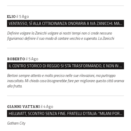
il 5 Ago
ELIO
VENTASSO, SÌ ALLA CITTADINANZA ONORARIA A IVA ZANICCHI. MA BARGIACCHI: “È DI PESSIMO GUSTO”
Definire volgare la Zanicchi volgare ai nostri tempi non ci crede nessuno
figuriamoci definire il suo modo di cantare vecchio e superato. La Zanicchi
il 5 Ago
ROBERTO
IL CENTRO STORICO DI REGGIO SI STA TRASFORMANDO, E NON IN MEGLIO
Bertoni sempre attento e molto preciso nelle sue rilevazioni, ma purtroppo
inascoltato. Mi chiedo cosa bisognerebbe fare per migliorare questa città oramai
alla frutta.
il 4 Ago
GIANNI VATTANI
HELLWATT, SCONTRO SENZA FINE. FRATELLI D’ITALIA: “MILANI PORTA DOCUMENTI, DE FRANCO INSULTI”
Gotham City