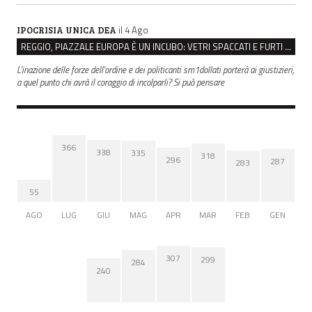
il 4 Ago
IPOCRISIA UNICA DEA
REGGIO, PIAZZALE EUROPA È UN INCUBO: VETRI SPACCATI E FURTI SULLE AUTO IN SOSTA
L'inazione delle forze dell'ordine e dei politicanti sm1dollati porterà ai giustizieri,
a quel punto chi avrà il coraggio di incolparli? Si può pensare
366
338
335
318
296
287
283
55
AGO
LUG
GIU
MAG
APR
MAR
FEB
GEN
307
299
284
240