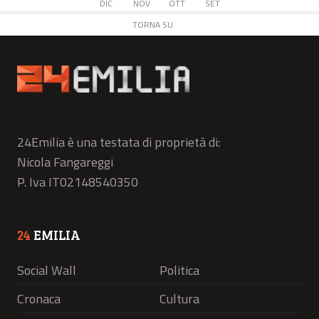
DIC
NOV
OTT
SET
TORNA SU
24Emilia è una testata di proprietà di:
Nicola Fangareggi
P. Iva IT02148540350
24
EMILIA
Social Wall
Politica
Cronaca
Cultura