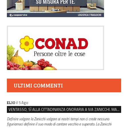
ULTIMI COMMENTI
il 5 Ago
ELIO
VENTASSO, SÌ ALLA CITTADINANZA ONORARIA A IVA ZANICCHI. MA BARGIACCHI: “È DI PESSIMO GUSTO”
Definire volgare la Zanicchi volgare ai nostri tempi non ci crede nessuno
figuriamoci definire il suo modo di cantare vecchio e superato. La Zanicchi