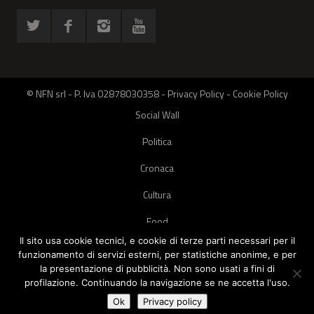
© NFN srl - P. Iva 02878030358 -
Privacy Policy
-
Cookie Policy
Social Wall
Politica
Cronaca
Cultura
Food
Il sito usa cookie tecnici, e cookie di terze parti necessari per il
Green
funzionamento di servizi esterni, per statistiche anonime, e per
la presentazione di pubblicità. Non sono usati a fini di
Pets
profilazione. Continuando la navigazione se ne accetta l'uso.
Street Style
Ok
Privacy policy