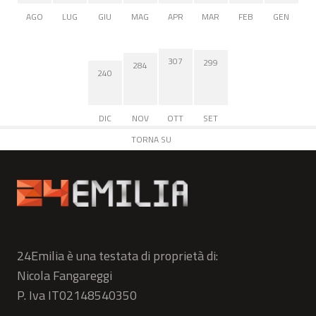
AGO
LUG
GIU
MAG
APR
MAR
FEB
GEN
307
299
284
240
DIC
NOV
OTT
SET
TORNA SU
24Emilia è una testata di proprietà di:
Nicola Fangareggi
P. Iva IT02148540350