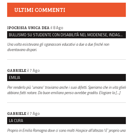
ULTIMI COMMENTI
il 8 Ago
IPOCRISIA UNICA DEA
BULLISMO SU STUDENTE CON DISABILITÀ NEL MODENESE, INDAGATI DUE RAGAZZI DI 16 ANNI
Una volta esistevano gli sganassoni educativi a due a due finché non
diventavano dispari.
il 7 Ago
GABRIELE
EMILIA
Per renderlo più "umano" troviamo anche i suoi difetti. Speriamo che in vita glieli
abbiano fatti notare. Da buon emiliano penso avrebbe gradito. Elogiare la […]
il 7 Ago
GABRIELE
LA CURA
Proprio in Emilia Romagna dove ci sono molti Hospice all’altezza ! E’ proprio una