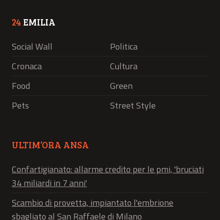
24
EMILIA
Social Wall
Politica
Cronaca
Cultura
Food
Green
Pets
Street Style
ULTIM’ORA ANSA
Confartigianato: allarme credito per le pmi, 'bruciati
34 miliardi in 7 anni'
Scambio di provetta, impiantato l'embrione
sbagliato al San Raffaele di Milano