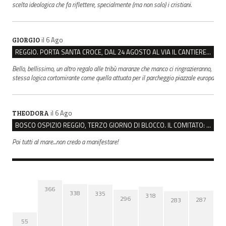
scelta ideologica che fa riflettere, specialmente (ma non solo) i cristiani.
il 6 Ago
GIORGIO
REGGIO. PORTA SANTA CROCE, DAL 24 AGOSTO AL VIA IL CANTIERE PER IL NUOVO COLLETTORE FOGNARIO
Bello, bellissimo, un altro regalo alle tribù maranze che manco ci ringrazieranno,
stessa logica cortomirante come quella attuata per il parcheggio piazzale europa
il 6 Ago
THEODORA
BOSCO OSPIZIO REGGIO, TERZO GIORNO DI BLOCCO. IL COMITATO: “PRESIDIO FINO A VENERDÌ”
Poi tutti al mare...non credo a manifestare!
366
338
335
318
296
287
283
55