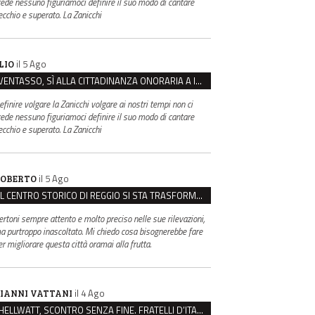
rede nessuno figuriamoci definire il suo modo di cantare
ecchio e superato. La Zanicchi
il 5 Ago
LIO
VENTASSO, SÌ ALLA CITTADINANZA ONORARIA A IVA ZANICCHI. MA BARGIACCHI: “È DI PESSIMO GUSTO”
efinire volgare la Zanicchi volgare ai nostri tempi non ci
rede nessuno figuriamoci definire il suo modo di cantare
ecchio e superato. La Zanicchi
il 5 Ago
OBERTO
IL CENTRO STORICO DI REGGIO SI STA TRASFORMANDO, E NON IN MEGLIO
ertoni sempre attento e molto preciso nelle sue rilevazioni,
a purtroppo inascoltato. Mi chiedo cosa bisognerebbe fare
er migliorare questa città oramai alla frutta.
il 4 Ago
IANNI VATTANI
HELLWATT, SCONTRO SENZA FINE. FRATELLI D’ITALIA: “MILANI PORTA DOCUMENTI, DE FRANCO INSULTI”