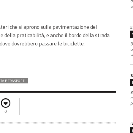
c
v
teri che si aprono sulla pavimentazione del
E
 della praticabilità, e anche il bordo della strada
 dove dovrebbero passare le biciclette.
D
c
v
R
ITÀ E TRASPORTI
B
m
p
0
G