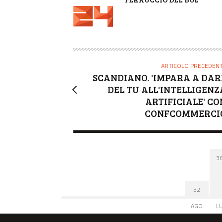
U
T
O
R
E
ARTICOLO PRECEDEN
SCANDIANO. 'IMPARA A DAR
DEL TU ALL'INTELLIGENZ
ARTIFICIALE' CO
CONFCOMMERCI
3
52
AGO
L