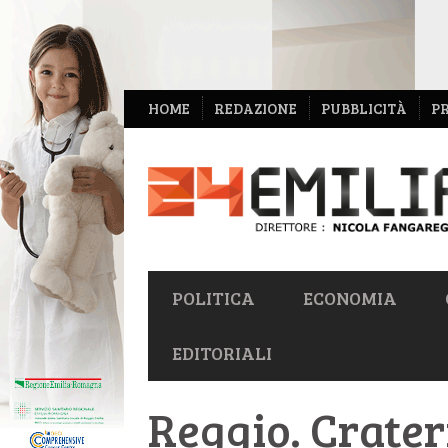
NAVIGAZIONE
HOME
REDAZIONE
PUBBLICITÀ
P
SECONDARIA
NAVIGAZIONE
POLITICA
ECONOMIA
PRIMARIA
EDITORIALI
Reggio. Crater