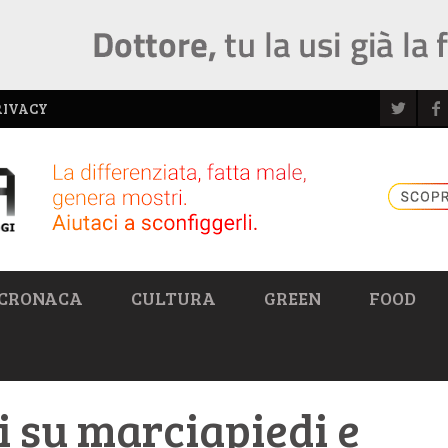
RIVACY
CRONACA
CULTURA
GREEN
FOOD
i su marciapiedi e