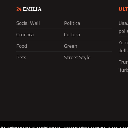
24
EMILIA
UL
Social Wall
Politica
Usa,
polis
Cronaca
Cultura
Yeme
Food
Green
dell
Pets
Street Style
Trum
'tur