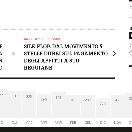
G
I
TE
ARTICOLO SUCCESSIVO
L'
E
SILK FLOP. DAL MOVIMENTO 5
po
A
STELLE DUBBI SUL PAGAMENTO
i
N
DEGLI AFFITTI A STU
O
REGGIANE
66
338
335
318
3
296
287
284
283
240
UG
GIU
MAG
APR
MAR
FEB
GEN
DIC
NOV
O