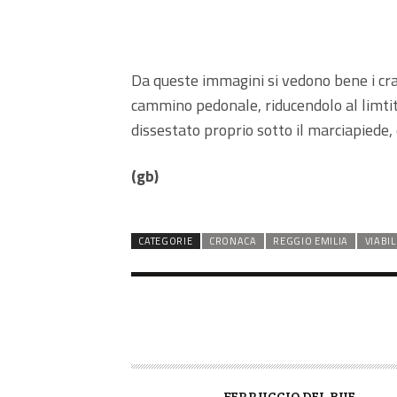
Da queste immagini si vedono bene i cra
cammino pedonale, riducendolo al limtite
dissestato proprio sotto il marciapiede,
(gb)
CATEGORIE
CRONACA
REGGIO EMILIA
VIABIL
A
FERRUCCIO DEL BUE