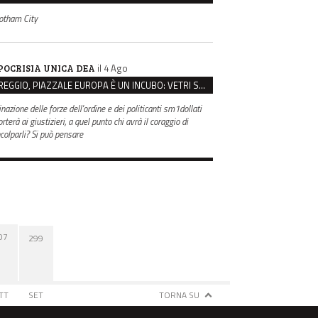
otham City
il 4 Ago
POCRISIA UNICA DEA
REGGIO, PIAZZALE EUROPA È UN INCUBO: VETRI SPACCATI E FURTI SULLE AUTO IN SOSTA
inazione delle forze dell'ordine e dei politicanti sm1dollati
rterà ai giustizieri, a quel punto chi avrà il coraggio di
ncolparli? Si può pensare
07
299
TT
SET
TORNA SU