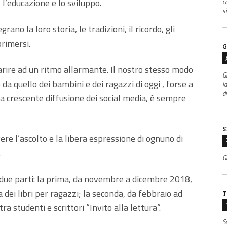
 l’educazione e lo sviluppo.
c
s
rano la loro storia, le tradizioni, il ricordo, gli
rimersi.
G
rire ad un ritmo allarmante. Il nostro stesso modo
G
o da quello dei bambini e dei ragazzi di oggi , forse a
l
d
a crescente diffusione dei social media, è sempre
S
re l’ascolto e la libera espressione di ognuno di
.
Gr
 due parti: la prima, da novembre a dicembre 2018,
a dei libri per ragazzi; la seconda, da febbraio ad
T
tra studenti e scrittori “Invito alla lettura”.
S