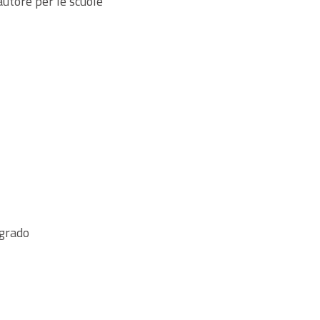
utore per le scuole
 grado