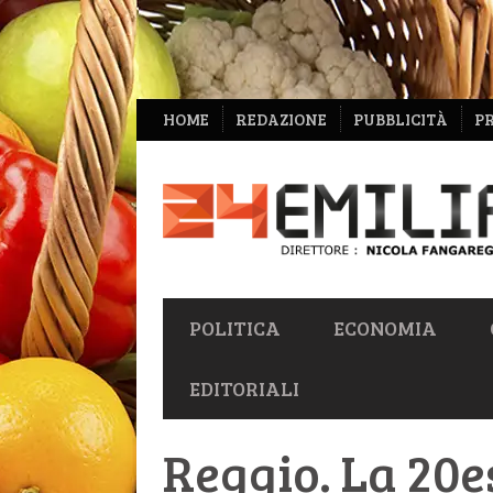
NAVIGAZIONE
HOME
REDAZIONE
PUBBLICITÀ
P
SECONDARIA
NAVIGAZIONE
POLITICA
ECONOMIA
PRIMARIA
EDITORIALI
Reggio. La 20e