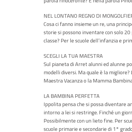
parola rinoceronte? E nella parola Pinoc
NEL LONTANO REGNO DI MONGOLFIE
Cosa ci fanno insieme un re, una princ
storie si possono inventare con solo 20 
classe? Per le scuole dell’infanzia e pri
SCEGLI LA TUA MAESTRA
Sul pianeta di Arret alunni ed alunne p
modelli diversi. Ma quale è la miglior
Maestra Vacanza o la Mamma Bambina? 
LA BAMBINA PERFETTA
Ippolita pensa che si possa diventare ami
intorno a lei si restringe. Finché un gi
Possibilmente con un lieto fine. Per scu
scuole primarie e secondarie di 1° grad