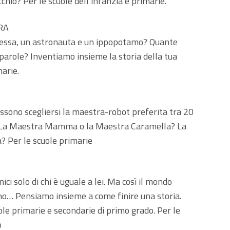
chio? Per le scuole dell’infanzia e primarie.
RA
ipessa, un astronauta e un ippopotamo? Quante
parole? Inventiamo insieme la storia della tua
marie.
ossono scegliersi la maestra-robot preferita tra 20
e? La Maestra Mamma o la Maestra Caramella? La
Per le scuole primarie
ci solo di chi è uguale a lei. Ma così il mondo
orno… Pensiamo insieme a come finire una storia.
ole primarie e secondarie di primo grado. Per le
o