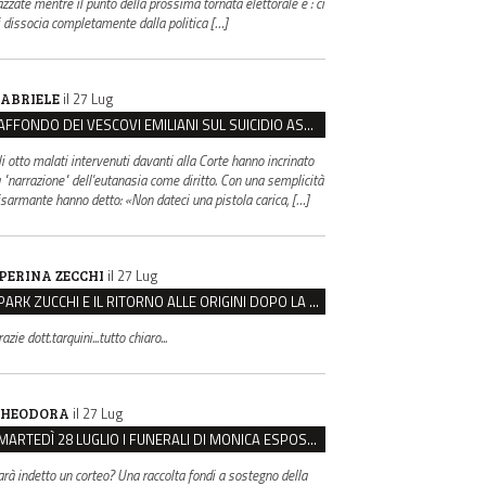
azzate mentre il punto della prossima tornata elettorale è : ci
i dissocia completamente dalla politica […]
il 27 Lug
ABRIELE
AFFONDO DEI VESCOVI EMILIANI SUL SUICIDIO ASSISTITO: “È CONTRO IL VALORE DELLA PERSONA”
li otto malati intervenuti davanti alla Corte hanno incrinato
a "narrazione" dell'eutanasia come diritto. Con una semplicità
isarmante hanno detto: «Non dateci una pistola carica, […]
il 27 Lug
PERINA ZECCHI
PARK ZUCCHI E IL RITORNO ALLE ORIGINI DOPO LA DISAVVENTURA CON REGGIO EMILIA PARCHEGGI
azie dott.tarquini...tutto chiaro...
il 27 Lug
HEODORA
MARTEDÌ 28 LUGLIO I FUNERALI DI MONICA ESPOSITO: LUTTO CITTADINO A MODENA E NONANTOLA
arà indetto un corteo? Una raccolta fondi a sostegno della