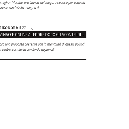
amiglia? Macché, era bianca, del luogo, a spasso per acquisti
unque capitalista indegna di
il 27 Lug
HEODORA
MINACCE ONLINE A LEPORE DOPO GLI SCONTRI DI BOLOGNA, ASSEGNATA LA SCORTA AL SINDACO
cco una proposta coerente con la mentalità di questi politici
 centro sociale: la condivido appieno!!!