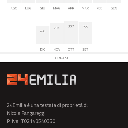
AGO
LUG
GIU
MAG
APR
MAR
FEB
GEN
307
299
284
240
DIC
NOV
OTT
SET
TORNA SU
24Emilia è una testata di proprietà di:
Nicola Fangareggi
P. Iva IT02148540350