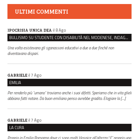
ULTIMI COMMENTI
il 8 Ago
IPOCRISIA UNICA DEA
BULLISMO SU STUDENTE CON DISABILITÀ NEL MODENESE, INDAGATI DUE RAGAZZI DI 16 ANNI
Una volta esistevano gli sganassoni educativi a due a due finché non
diventavano dispari.
il 7 Ago
GABRIELE
EMILIA
Per renderlo più "umano" troviamo anche i suoi difetti. Speriamo che in vita glieli
abbiano fatti notare. Da buon emiliano penso avrebbe gradito. Elogiare la […]
il 7 Ago
GABRIELE
LA CURA
Proprio in Emilia Romagna dove ci sono molti Hospice all’altezza ! E’ proprio una