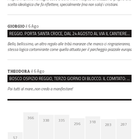
scelta ideologica che fa riflettere, specialmente (ma non solo) i cristiani.
il 6 Ago
GIORGIO
REGGIO. PORTA SANTA CROCE, DAL 24 AGOSTO AL VIA IL CANTIERE PER IL NUOVO COLLETTORE FOGNARIO
Bello, bellissimo, un altro regalo alle tribù maranze che manco ci ringrazieranno,
stessa logica cortomirante come quella attuata per il parcheggio piazzale europa
il 6 Ago
THEODORA
BOSCO OSPIZIO REGGIO, TERZO GIORNO DI BLOCCO. IL COMITATO: “PRESIDIO FINO A VENERDÌ”
Poi tutti al mare...non credo a manifestare!
366
338
335
318
296
287
283
57