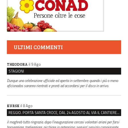
ULTIMI COMMENTI
il 9 Ago
THEODORA
STAGIONI
Dunque una celebrazione ufficiale ed aperta in settembre: quando i più o meno
aficionados saranno rientrati e pronti ad accordarsi per il disco in arrivo.
il 8 Ago
KURSK
REGGIO. PORTA SANTA CROCE, DAL 24 AGOSTO AL VIA IL CANTIERE PER IL NUOVO COLLETTORE FOGNARIO
il maghreb tutto ringrazia. dopo l’inaugurazione cercasi volontari ariani per farsi
borseggiare, taglieggiare, picchiare in anteprima. seguira’ servizio compiacente