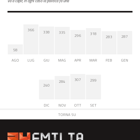
va a capir, in ogni caso la politica fa una
366
338
335
318
296
287
283
58
AGO
LUG
GIU
MAG
APR
MAR
FEB
GEN
307
299
284
240
DIC
NOV
OTT
SET
TORNA SU