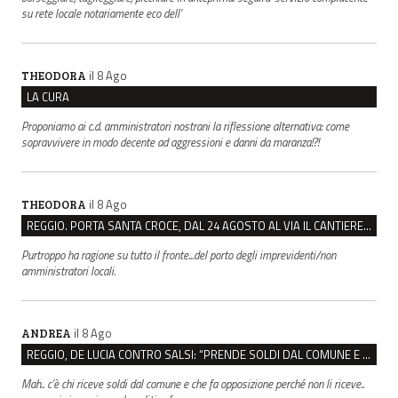
su rete locale notariamente eco dell’
il 8 Ago
THEODORA
LA CURA
Proponiamo ai c.d. amministratori nostrani la riflessione alternativa: come
sopravvivere in modo decente ad aggressioni e danni da maranza!?!
il 8 Ago
THEODORA
REGGIO. PORTA SANTA CROCE, DAL 24 AGOSTO AL VIA IL CANTIERE PER IL NUOVO COLLETTORE FOGNARIO
Purtroppo ha ragione su tutto il fronte...del porto degli imprevidenti/non
amministratori locali.
il 8 Ago
ANDREA
REGGIO, DE LUCIA CONTRO SALSI: “PRENDE SOLDI DAL COMUNE E DIFFONDE FAKE NEWS”
Mah.. c’è chi riceve soldi dal comune e che fa opposizione perché non li riceve..