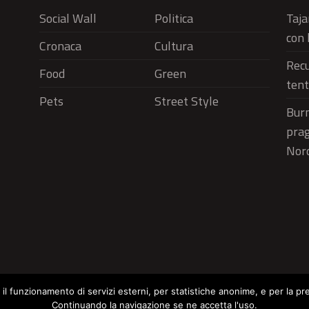
Social Wall
Politica
Taja
con 
Cronaca
Cultura
Recu
Food
Green
tent
Pets
Street Style
Burn
prag
Nord
r il funzionamento di servizi esterni, per statistiche anonime, e per la pr
Continuando la navigazione se ne accetta l'uso.