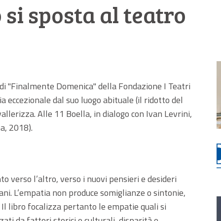
 si sposta al teatro
i "Finalmente Domenica" della Fondazione I Teatri
a eccezionale dal suo luogo abituale (il ridotto del
vallerizza. Alle 11 Boella, in dialogo con Ivan Levrini,
a, 2018).
 verso l’altro, verso i nuovi pensieri e desideri
mani. L’empatia non produce somiglianze o sintonie,
Il libro focalizza pertanto le empatie quali si
ati da fattori storici e culturali, disparità e