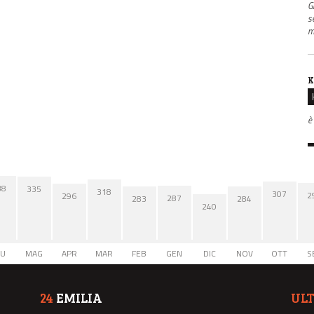
G
s
m
K
è
38
335
318
307
2
296
287
284
283
240
IU
MAG
APR
MAR
FEB
GEN
DIC
NOV
OTT
S
24
EMILIA
UL