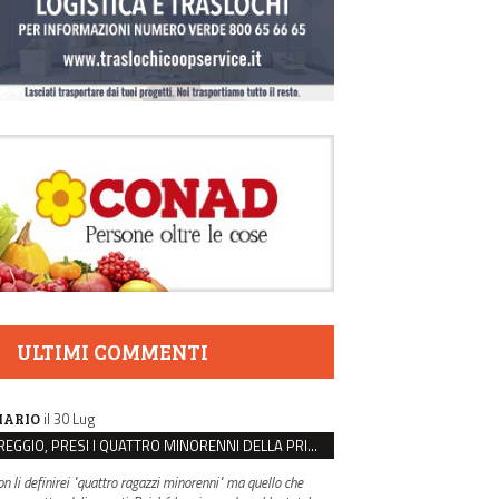
ULTIMI COMMENTI
il 30 Lug
ARIO
REGGIO, PRESI I QUATTRO MINORENNI DELLA PRIMA RAPINA ALLA FARMACIA DI COVIOLO
on li definirei "quattro ragazzi minorenni" ma quello che