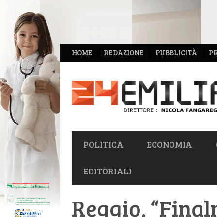
NAVIGAZIONE
HOME
REDAZIONE
PUBBLICITÀ
P
SECONDARIA
NAVIGAZIONE
POLITICA
ECONOMIA
PRIMARIA
EDITORIALI
Reggio, “Fina