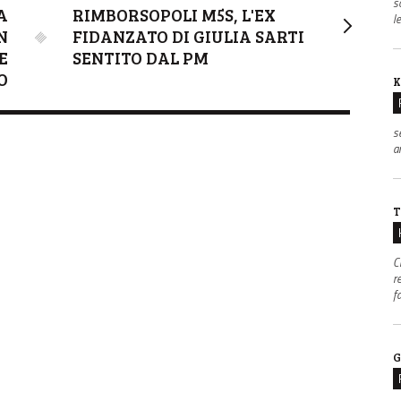
s
A
RIMBORSOPOLI M5S, L'EX
l
N
FIDANZATO DI GIULIA SARTI
E
SENTITO DAL PM
O
K
s
an
T
C
r
f
G