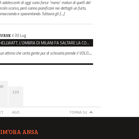
li adolescenti di oggi sono forse "meno" maturi di quelli del
ecolo scorso, però sanno pianificare nei dettagli un furto,
inacciando e spaventando. Tuttavia gli […]
il 30 Lug
URSK
HELLWATT, L’OMBRA DI MILANI FA SALTARE LA COMMISSIONE. LE OPPOSIZIONI: “SCAPPANO DALLA VERITÀ”
 un attimo che certa gente pur di schivarla prende il VOLO......
99
233
ET
AGO
TORNA SU
TIM’ORA ANSA