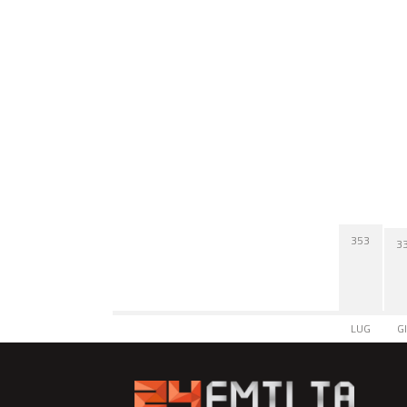
353
3
LUG
G