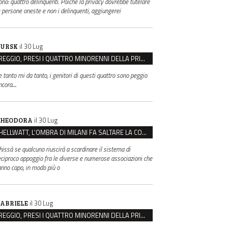
ono: quattro delinquenti. Poiché la privacy dovrebbe tutelare
e persone oneste e non i delinquenti, aggiungerei
il 30 Lug
URSK
REGGIO, PRESI I QUATTRO MINORENNI DELLA PRIMA RAPINA ALLA FARMACIA DI COVIOLO
e tanto mi da tanto, i genitori di questi quattro sono peggio
cora....
il 30 Lug
HEODORA
HELLWATT, L’OMBRA DI MILANI FA SALTARE LA COMMISSIONE. LE OPPOSIZIONI: “SCAPPANO DALLA VERITÀ”
hissà se qualcuno riuscirà a scardinare il sistema di
eciproco appoggio fra le diverse e numerose associazioni che
anno capo, in modo più o
il 30 Lug
ABRIELE
REGGIO, PRESI I QUATTRO MINORENNI DELLA PRIMA RAPINA ALLA FARMACIA DI COVIOLO