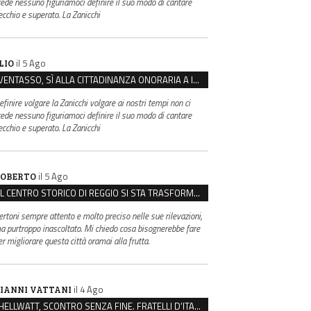
rede nessuno figuriamoci definire il suo modo di cantare
ecchio e superato. La Zanicchi
il 5 Ago
LIO
VENTASSO, SÌ ALLA CITTADINANZA ONORARIA A IVA ZANICCHI. MA BARGIACCHI: “È DI PESSIMO GUSTO”
efinire volgare la Zanicchi volgare ai nostri tempi non ci
rede nessuno figuriamoci definire il suo modo di cantare
ecchio e superato. La Zanicchi
il 5 Ago
OBERTO
IL CENTRO STORICO DI REGGIO SI STA TRASFORMANDO, E NON IN MEGLIO
ertoni sempre attento e molto preciso nelle sue rilevazioni,
a purtroppo inascoltato. Mi chiedo cosa bisognerebbe fare
er migliorare questa città oramai alla frutta.
il 4 Ago
IANNI VATTANI
HELLWATT, SCONTRO SENZA FINE. FRATELLI D’ITALIA: “MILANI PORTA DOCUMENTI, DE FRANCO INSULTI”