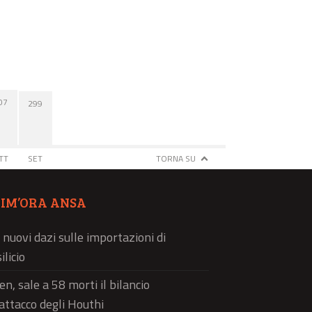
07
299
TT
SET
TORNA SU
TIM’ORA ANSA
 nuovi dazi sulle importazioni di
ilicio
n, sale a 58 morti il bilancio
'attacco degli Houthi