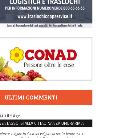
ULTIMI COMMENTI
il 5 Ago
LIO
VENTASSO, SÌ ALLA CITTADINANZA ONORARIA A IVA ZANICCHI. MA BARGIACCHI: “È DI PESSIMO GUSTO”
efinire volgare la Zanicchi volgare ai nostri tempi non ci