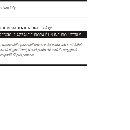
otham City
il 4 Ago
POCRISIA UNICA DEA
REGGIO, PIAZZALE EUROPA È UN INCUBO: VETRI SPACCATI E FURTI SULLE AUTO IN SOSTA
inazione delle forze dell'ordine e dei politicanti sm1dollati
rterà ai giustizieri, a quel punto chi avrà il coraggio di
ncolparli? Si può pensare