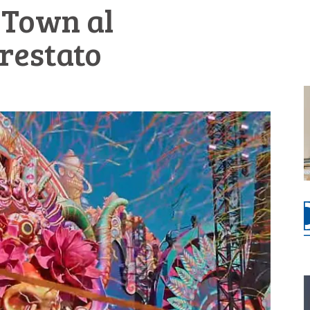
 Town al
restato