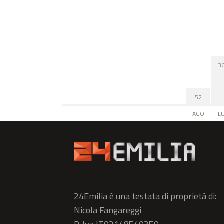
3
52
AGO
L
24Emilia è una testata di proprietà di:
Nicola Fangareggi