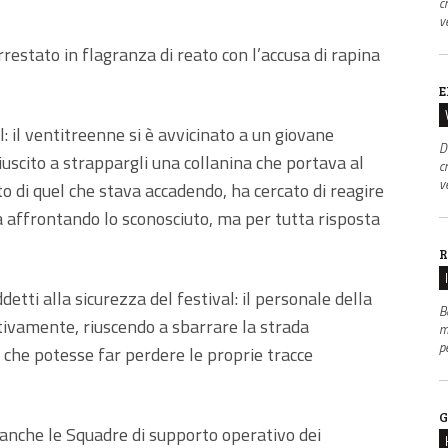
c
v
rrestato in flagranza di reato con l’accusa di rapina
E
al: il ventitreenne si è avvicinato a un giovane
D
iuscito a strappargli una collanina che portava al
c
v
ito di quel che stava accadendo, ha cercato di reagire
na affrontando lo sconosciuto, ma per tutta risposta
R
detti alla sicurezza del festival: il personale della
B
tivamente, riuscendo a sbarrare la strada
m
p
 che potesse far perdere le proprie tracce
G
 anche le Squadre di supporto operativo dei