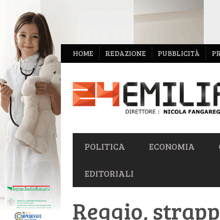
NAVIGAZIONE
HOME
REDAZIONE
PUBBLICITÀ
P
SECONDARIA
NAVIGAZIONE
POLITICA
ECONOMIA
PRIMARIA
EDITORIALI
Reggio, strapp