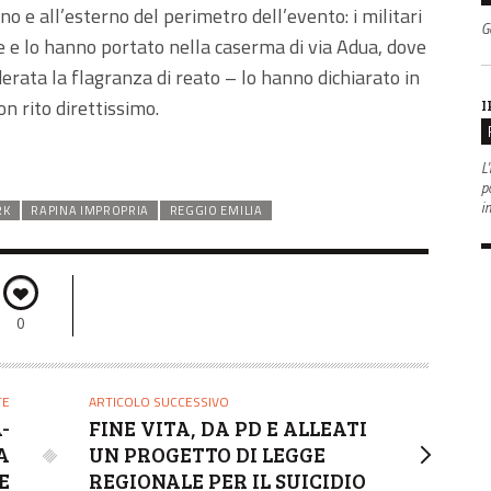
erno e all’esterno del perimetro dell’evento: i militari
G
 e lo hanno portato nella caserma di via Adua, dove
erata la flagranza di reato – lo hanno dichiarato in
on rito direttissimo.
I
L'
po
i
RK
RAPINA IMPROPRIA
REGGIO EMILIA
0
TE
ARTICOLO SUCCESSIVO
-
FINE VITA, DA PD E ALLEATI
A
UN PROGETTO DI LEGGE
E
REGIONALE PER IL SUICIDIO