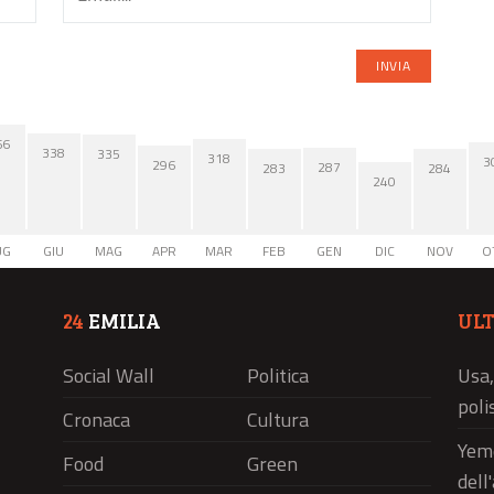
66
338
335
318
3
296
287
284
283
240
UG
GIU
MAG
APR
MAR
FEB
GEN
DIC
NOV
O
24
EMILIA
UL
Social Wall
Politica
Usa,
polis
Cronaca
Cultura
Yeme
Food
Green
dell