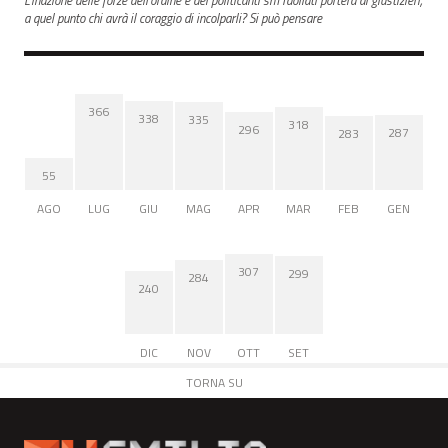
L'inazione delle forze dell'ordine e dei politicanti sm1dollati porterà ai giustizieri,
a quel punto chi avrà il coraggio di incolparli? Si può pensare
366
338
335
318
296
287
283
55
AGO
LUG
GIU
MAG
APR
MAR
FEB
GEN
307
299
284
240
DIC
NOV
OTT
SET
TORNA SU