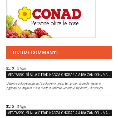
ULTIMI COMMENTI
il 5 Ago
ELIO
VENTASSO, SÌ ALLA CITTADINANZA ONORARIA A IVA ZANICCHI. MA BARGIACCHI: “È DI PESSIMO GUSTO”
Definire volgare la Zanicchi volgare ai nostri tempi non ci crede nessuno
figuriamoci definire il suo modo di cantare vecchio e superato. La Zanicchi
il 5 Ago
ELIO
VENTASSO, SÌ ALLA CITTADINANZA ONORARIA A IVA ZANICCHI. MA BARGIACCHI: “È DI PESSIMO GUSTO”