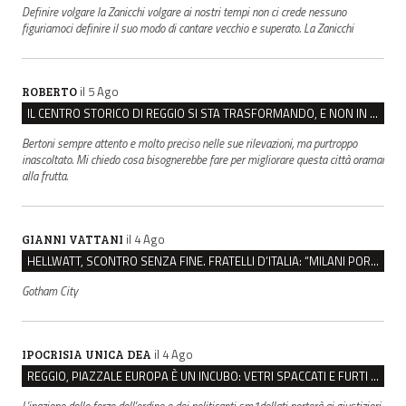
Definire volgare la Zanicchi volgare ai nostri tempi non ci crede nessuno
figuriamoci definire il suo modo di cantare vecchio e superato. La Zanicchi
il 5 Ago
ROBERTO
IL CENTRO STORICO DI REGGIO SI STA TRASFORMANDO, E NON IN MEGLIO
Bertoni sempre attento e molto preciso nelle sue rilevazioni, ma purtroppo
inascoltato. Mi chiedo cosa bisognerebbe fare per migliorare questa città oramai
alla frutta.
il 4 Ago
GIANNI VATTANI
HELLWATT, SCONTRO SENZA FINE. FRATELLI D’ITALIA: “MILANI PORTA DOCUMENTI, DE FRANCO INSULTI”
Gotham City
il 4 Ago
IPOCRISIA UNICA DEA
REGGIO, PIAZZALE EUROPA È UN INCUBO: VETRI SPACCATI E FURTI SULLE AUTO IN SOSTA