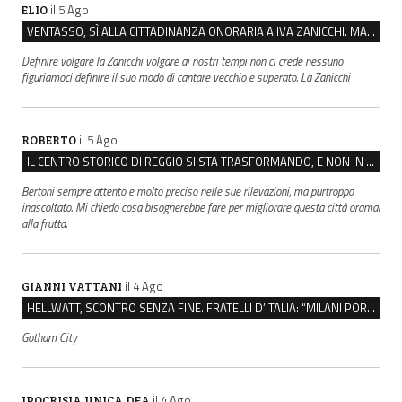
il 5 Ago
ELIO
VENTASSO, SÌ ALLA CITTADINANZA ONORARIA A IVA ZANICCHI. MA BARGIACCHI: “È DI PESSIMO GUSTO”
Definire volgare la Zanicchi volgare ai nostri tempi non ci crede nessuno
figuriamoci definire il suo modo di cantare vecchio e superato. La Zanicchi
il 5 Ago
ROBERTO
IL CENTRO STORICO DI REGGIO SI STA TRASFORMANDO, E NON IN MEGLIO
Bertoni sempre attento e molto preciso nelle sue rilevazioni, ma purtroppo
inascoltato. Mi chiedo cosa bisognerebbe fare per migliorare questa città oramai
alla frutta.
il 4 Ago
GIANNI VATTANI
HELLWATT, SCONTRO SENZA FINE. FRATELLI D’ITALIA: “MILANI PORTA DOCUMENTI, DE FRANCO INSULTI”
Gotham City
il 4 Ago
IPOCRISIA UNICA DEA