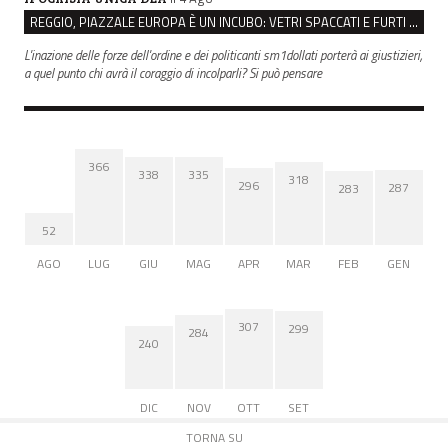
REGGIO, PIAZZALE EUROPA È UN INCUBO: VETRI SPACCATI E FURTI SULLE AUTO IN SOSTA
L'inazione delle forze dell'ordine e dei politicanti sm1dollati porterà ai giustizieri,
a quel punto chi avrà il coraggio di incolparli? Si può pensare
366
338
335
318
296
287
283
52
AGO
LUG
GIU
MAG
APR
MAR
FEB
GEN
307
299
284
240
DIC
NOV
OTT
SET
TORNA SU