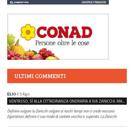
ULTIMI COMMENTI
il 5 Ago
ELIO
VENTASSO, SÌ ALLA CITTADINANZA ONORARIA A IVA ZANICCHI. MA BARGIACCHI: “È DI PESSIMO GUSTO”
Definire volgare la Zanicchi volgare ai nostri tempi non ci crede nessuno
figuriamoci definire il suo modo di cantare vecchio e superato. La Zanicchi