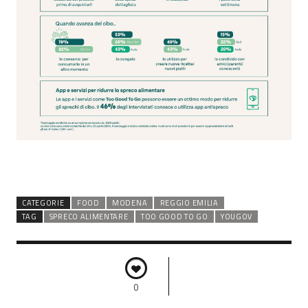
CATEGORIE
FOOD
MODENA
REGGIO EMILIA
TAG
SPRECO ALIMENTARE
TOO GOOD TO GO
YOUGOV
0