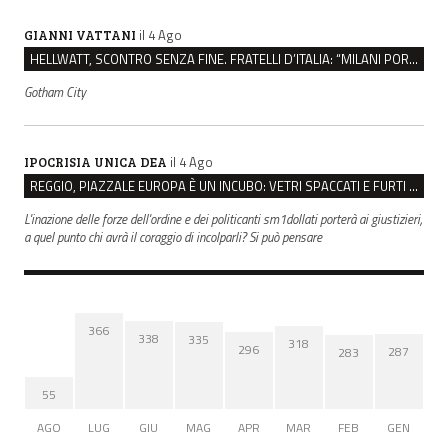
il 4 Ago
GIANNI VATTANI
HELLWATT, SCONTRO SENZA FINE. FRATELLI D’ITALIA: “MILANI PORTA DOCUMENTI, DE FRANCO INSULTI”
Gotham City
il 4 Ago
IPOCRISIA UNICA DEA
REGGIO, PIAZZALE EUROPA È UN INCUBO: VETRI SPACCATI E FURTI SULLE AUTO IN SOSTA
L'inazione delle forze dell'ordine e dei politicanti sm1dollati porterà ai giustizieri,
a quel punto chi avrà il coraggio di incolparli? Si può pensare
366
338
335
318
296
287
283
55
AGO
LUG
GIU
MAG
APR
MAR
FEB
GEN