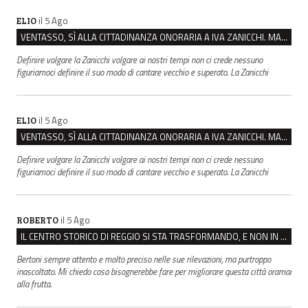
il 5 Ago
ELIO
VENTASSO, SÌ ALLA CITTADINANZA ONORARIA A IVA ZANICCHI. MA BARGIACCHI: “È DI PESSIMO GUSTO”
Definire volgare la Zanicchi volgare ai nostri tempi non ci crede nessuno
figuriamoci definire il suo modo di cantare vecchio e superato. La Zanicchi
il 5 Ago
ELIO
VENTASSO, SÌ ALLA CITTADINANZA ONORARIA A IVA ZANICCHI. MA BARGIACCHI: “È DI PESSIMO GUSTO”
Definire volgare la Zanicchi volgare ai nostri tempi non ci crede nessuno
figuriamoci definire il suo modo di cantare vecchio e superato. La Zanicchi
il 5 Ago
ROBERTO
IL CENTRO STORICO DI REGGIO SI STA TRASFORMANDO, E NON IN MEGLIO
Bertoni sempre attento e molto preciso nelle sue rilevazioni, ma purtroppo
inascoltato. Mi chiedo cosa bisognerebbe fare per migliorare questa città oramai
alla frutta.