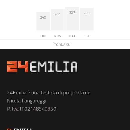
307
299
284
240
DIC
NOV
OTT
SET
TORNA SU
24Emilia è una testata di proprietà di:
Nicola Fangareggi
P. Iva IT02148540350