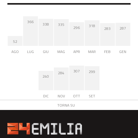
366
338
335
318
296
287
283
52
AGO
LUG
GIU
MAG
APR
MAR
FEB
GEN
307
299
284
240
DIC
NOV
OTT
SET
TORNA SU