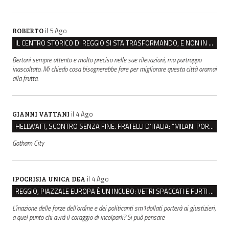
il 5 Ago
ROBERTO
IL CENTRO STORICO DI REGGIO SI STA TRASFORMANDO, E NON IN MEGLIO
Bertoni sempre attento e molto preciso nelle sue rilevazioni, ma purtroppo
inascoltato. Mi chiedo cosa bisognerebbe fare per migliorare questa città oramai
alla frutta.
il 4 Ago
GIANNI VATTANI
HELLWATT, SCONTRO SENZA FINE. FRATELLI D’ITALIA: “MILANI PORTA DOCUMENTI, DE FRANCO INSULTI”
Gotham City
il 4 Ago
IPOCRISIA UNICA DEA
REGGIO, PIAZZALE EUROPA È UN INCUBO: VETRI SPACCATI E FURTI SULLE AUTO IN SOSTA
L'inazione delle forze dell'ordine e dei politicanti sm1dollati porterà ai giustizieri,
a quel punto chi avrà il coraggio di incolparli? Si può pensare