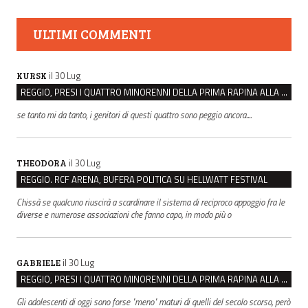
ULTIMI COMMENTI
il 30 Lug
KURSK
REGGIO, PRESI I QUATTRO MINORENNI DELLA PRIMA RAPINA ALLA FARMACIA DI COVIOLO
se tanto mi da tanto, i genitori di questi quattro sono peggio ancora....
il 30 Lug
THEODORA
REGGIO. RCF ARENA, BUFERA POLITICA SU HELLWATT FESTIVAL
Chissà se qualcuno riuscirà a scardinare il sistema di reciproco appoggio fra le
diverse e numerose associazioni che fanno capo, in modo più o
il 30 Lug
GABRIELE
REGGIO, PRESI I QUATTRO MINORENNI DELLA PRIMA RAPINA ALLA FARMACIA DI COVIOLO
Gli adolescenti di oggi sono forse "meno" maturi di quelli del secolo scorso, però