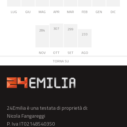
LUG
GIU
MAG
APR
MAR
FEB
GEN
DIC
307
299
284
233
NOV
OTT
SET
AGO
TORNA SU
24Emilia è una testata di proprietà di:
Nicola Fangareggi
P. Iva IT02148540350