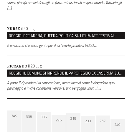
sanno pianificare nei dettagli un furto, minacciando e spaventando. Tuttavia gli
[…]
il 30 Lug
KURSK
REGGIO. RCF ARENA, BUFERA POLITICA SU HELLWATT FESTIVAL
è un attimo che certa gente pur di schivarla prende il VOLO......
il 29 Lug
RICCARDO
REGGIO, IL COMUNE SI RIPRENDE IL PARCHEGGIO EX CASERMA ZUCCHI PER 4,6 MILIONI
A parte il riprendersi la concessione , avete idea di come è degradato quel
parcheggio e in che condizione versa? È una vergogna unica , […]
349
338
335
318
296
287
283
240