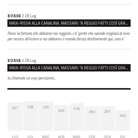
il 28 Lug
KURSK
MAXI-RISSA ALLA CANALINA, MASSARI: “A REGGIO FATTI COSÌ GRAVI NON DEVONO TROVARE SPAZIO”
Pensi la fortuna che abbiamo noi reggiani...c'e' gente che spende migliaia di euro
per recarsi all'estero e noi abbiamo il mondo (terzo) direttamente qui....non e'
il 28 Lug
KURSK
MAXI-RISSA ALLA CANALINA, MASSARI: “A REGGIO FATTI COSÌ GRAVI NON DEVONO TROVARE SPAZIO”
tu chiamale se vuoi percezioni...
338
335
327
318
296
287
283
240
LUG
GIU
MAG
APR
MAR
FEB
GEN
DIC