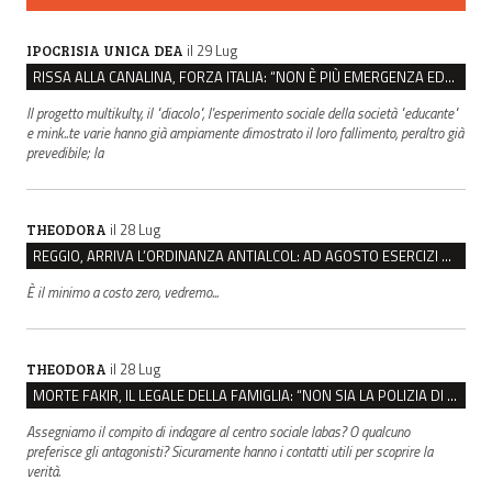
il 29 Lug
IPOCRISIA UNICA DEA
RISSA ALLA CANALINA, FORZA ITALIA: “NON È PIÙ EMERGENZA EDUCATIVA, MA DI SICUREZZA”
Il progetto multikulty, il "diacolo", l'esperimento sociale della società "educante"
e mink..te varie hanno già ampiamente dimostrato il loro fallimento, peraltro già
prevedibile; la
il 28 Lug
THEODORA
REGGIO, ARRIVA L’ORDINANZA ANTIALCOL: AD AGOSTO ESERCIZI DI VICINATO CHIUSI DALLE 22 ALLE 6
È il minimo a costo zero, vedremo...
il 28 Lug
THEODORA
MORTE FAKIR, IL LEGALE DELLA FAMIGLIA: “NON SIA LA POLIZIA DI STATO A INDAGARE”
Assegniamo il compito di indagare al centro sociale labas? O qualcuno
preferisce gli antagonisti? Sicuramente hanno i contatti utili per scoprire la
verità.