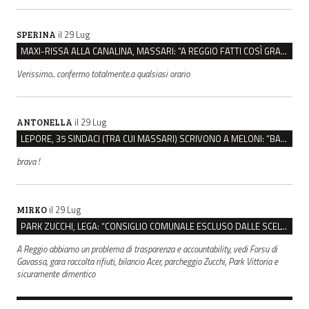
il 29 Lug
SPERINA
MAXI-RISSA ALLA CANALINA, MASSARI: “A REGGIO FATTI COSÌ GRAVI NON DEVONO TROVARE SPAZIO”
Verissimo.. confermo totalmente.a qualsiasi orario
il 29 Lug
ANTONELLA
LEPORE, 35 SINDACI (TRA CUI MASSARI) SCRIVONO A MELONI: “BASTA ATTACCHI ISTITUZIONALI”
brava !
il 29 Lug
MIRKO
PARK ZUCCHI, LEGA: “CONSIGLIO COMUNALE ESCLUSO DALLE SCELTE, PRETENDIAMO TUTTI GLI ATTI”
A Reggio abbiamo un problema di trasparenza e accountability, vedi Forsu di
Gavassa, gara raccolta rifiuti, bilancio Acer, parcheggio Zucchi, Park Vittoria e
sicuramente dimentico