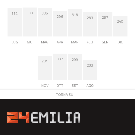
338
335
334
318
296
287
283
240
LUG
GIU
MAG
APR
MAR
FEB
GEN
DIC
307
299
284
233
NOV
OTT
SET
AGO
TORNA SU