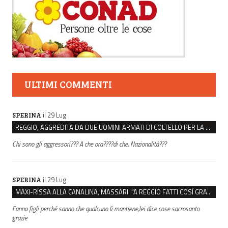
ULTIMI COMMENTI
il 29 Lug
SPERINA
REGGIO, AGGREDITA DA DUE UOMINI ARMATI DI COLTELLO PER LA BORSA: LEI REAGISCE E LI FA SCAPPARE
Chi sono gli aggressori??? A che ora????di che. Nazionalità???
il 29 Lug
SPERINA
MAXI-RISSA ALLA CANALINA, MASSARI: “A REGGIO FATTI COSÌ GRAVI NON DEVONO TROVARE SPAZIO”
Fanno figli perché sanno che qualcuno li mantiene,lei dice cose sacrosanto
grazie