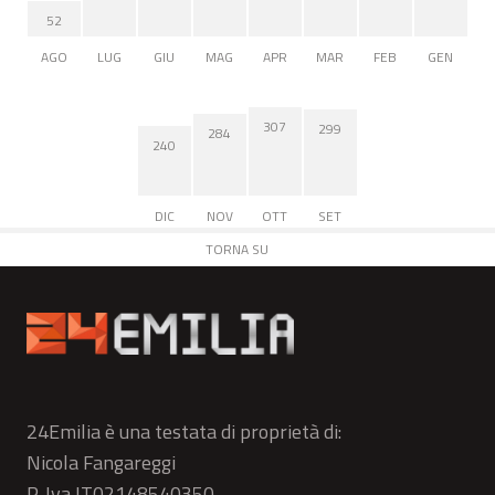
52
AGO
LUG
GIU
MAG
APR
MAR
FEB
GEN
307
299
284
240
DIC
NOV
OTT
SET
TORNA SU
24Emilia è una testata di proprietà di:
Nicola Fangareggi
P. Iva IT02148540350