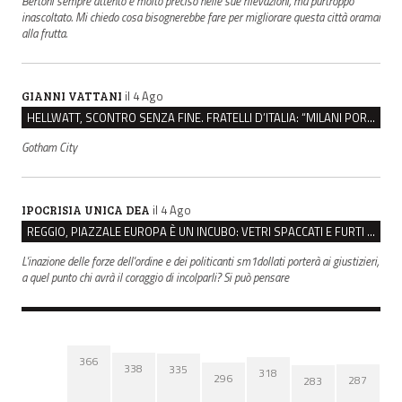
Bertoni sempre attento e molto preciso nelle sue rilevazioni, ma purtroppo
inascoltato. Mi chiedo cosa bisognerebbe fare per migliorare questa città oramai
alla frutta.
il 4 Ago
GIANNI VATTANI
HELLWATT, SCONTRO SENZA FINE. FRATELLI D’ITALIA: “MILANI PORTA DOCUMENTI, DE FRANCO INSULTI”
Gotham City
il 4 Ago
IPOCRISIA UNICA DEA
REGGIO, PIAZZALE EUROPA È UN INCUBO: VETRI SPACCATI E FURTI SULLE AUTO IN SOSTA
L'inazione delle forze dell'ordine e dei politicanti sm1dollati porterà ai giustizieri,
a quel punto chi avrà il coraggio di incolparli? Si può pensare
366
338
335
318
296
287
283