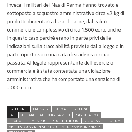
invece, i militari del Nas di Parma hanno trovato e
sottoposto a sequestro amministrativo circa 42 kg di
prodotti alimentari a base di carne, dal valore
commerciale complessivo di circa 1.500 euro, anche
in questo caso perché erano in parte privi delle
indicazioni sulla tracciabilità previste dalla legge e in
parte riportavano una data di scadenza ormai
passata. Al legale rappresentante dell’esercizio
commerciale è stata contestata una violazione
amministrativa che ha comportato una sanzione di
2.000 euro.
CATEGORIE
CRONACA
PARMA
PIACENZA
TAG
ACETAIA
ACETO BALSAMICO
NAS DI PARMA
PRODOTTI ALIMENTARI
PROSCIUTTIFICIO
RISTORANTE
SALUMI
SEQUESTRO AMMINISTRATIVO
SICUREZZA ALIMENTARE