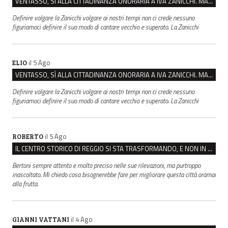
VENTASSO, SÌ ALLA CITTADINANZA ONORARIA A IVA ZANICCHI. MA BARGIACCHI: “È DI PESSIMO GUSTO”
Definire volgare la Zanicchi volgare ai nostri tempi non ci crede nessuno
figuriamoci definire il suo modo di cantare vecchio e superato. La Zanicchi
il 5 Ago
ELIO
VENTASSO, SÌ ALLA CITTADINANZA ONORARIA A IVA ZANICCHI. MA BARGIACCHI: “È DI PESSIMO GUSTO”
Definire volgare la Zanicchi volgare ai nostri tempi non ci crede nessuno
figuriamoci definire il suo modo di cantare vecchio e superato. La Zanicchi
il 5 Ago
ROBERTO
IL CENTRO STORICO DI REGGIO SI STA TRASFORMANDO, E NON IN MEGLIO
Bertoni sempre attento e molto preciso nelle sue rilevazioni, ma purtroppo
inascoltato. Mi chiedo cosa bisognerebbe fare per migliorare questa città oramai
alla frutta.
il 4 Ago
GIANNI VATTANI