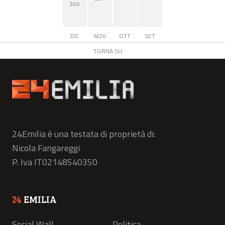
240
DIC
NOV
OTT
SET
TORNA SU
24Emilia è una testata di proprietà di:
Nicola Fangareggi
P. Iva IT02148540350
24
EMILIA
Social Wall
Politica