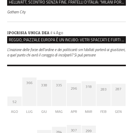
HELLWATT, SCONTRO SENZA FINE. FRATELLI D’ITALIA: “MILANI PORTA DOCUMENTI, DE FRANCO INSULTI”
Gotham City
il 4 Ago
IPOCRISIA UNICA DEA
REGGIO, PIAZZALE EUROPA È UN INCUBO: VETRI SPACCATI E FURTI SULLE AUTO IN SOSTA
L'inazione delle forze dell'ordine e dei politicanti sm1dollati porterà ai giustizieri,
a quel punto chi avrà il coraggio di incolparli? Si può pensare
366
338
335
318
296
287
283
52
AGO
LUG
GIU
MAG
APR
MAR
FEB
GEN
307
299
284