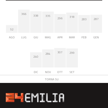
366
338
335
318
296
287
283
52
AGO
LUG
GIU
MAG
APR
MAR
FEB
GEN
307
299
284
240
DIC
NOV
OTT
SET
TORNA SU