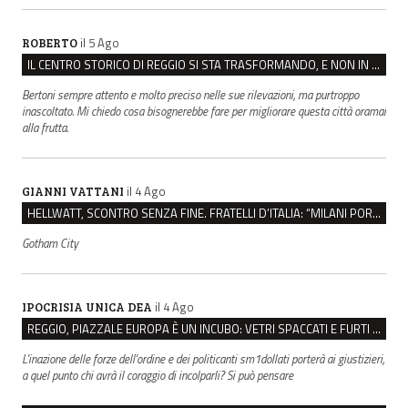
il 5 Ago
ROBERTO
IL CENTRO STORICO DI REGGIO SI STA TRASFORMANDO, E NON IN MEGLIO
Bertoni sempre attento e molto preciso nelle sue rilevazioni, ma purtroppo
inascoltato. Mi chiedo cosa bisognerebbe fare per migliorare questa città oramai
alla frutta.
il 4 Ago
GIANNI VATTANI
HELLWATT, SCONTRO SENZA FINE. FRATELLI D’ITALIA: “MILANI PORTA DOCUMENTI, DE FRANCO INSULTI”
Gotham City
il 4 Ago
IPOCRISIA UNICA DEA
REGGIO, PIAZZALE EUROPA È UN INCUBO: VETRI SPACCATI E FURTI SULLE AUTO IN SOSTA
L'inazione delle forze dell'ordine e dei politicanti sm1dollati porterà ai giustizieri,
a quel punto chi avrà il coraggio di incolparli? Si può pensare