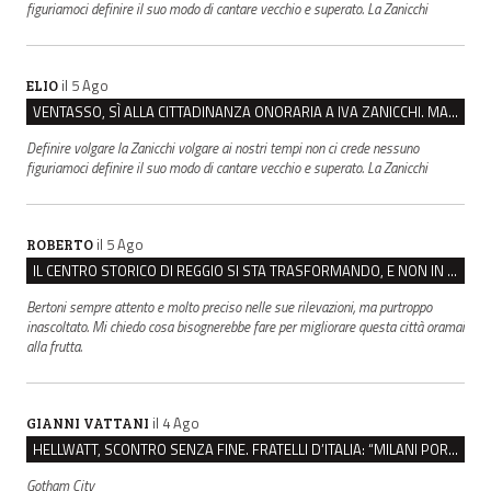
figuriamoci definire il suo modo di cantare vecchio e superato. La Zanicchi
il 5 Ago
ELIO
VENTASSO, SÌ ALLA CITTADINANZA ONORARIA A IVA ZANICCHI. MA BARGIACCHI: “È DI PESSIMO GUSTO”
Definire volgare la Zanicchi volgare ai nostri tempi non ci crede nessuno
figuriamoci definire il suo modo di cantare vecchio e superato. La Zanicchi
il 5 Ago
ROBERTO
IL CENTRO STORICO DI REGGIO SI STA TRASFORMANDO, E NON IN MEGLIO
Bertoni sempre attento e molto preciso nelle sue rilevazioni, ma purtroppo
inascoltato. Mi chiedo cosa bisognerebbe fare per migliorare questa città oramai
alla frutta.
il 4 Ago
GIANNI VATTANI
HELLWATT, SCONTRO SENZA FINE. FRATELLI D’ITALIA: “MILANI PORTA DOCUMENTI, DE FRANCO INSULTI”
Gotham City