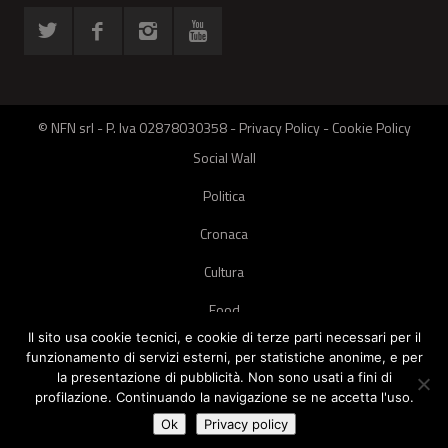
© NFN srl - P. Iva 02878030358 -
Privacy Policy
-
Cookie Policy
Social Wall
Politica
Cronaca
Cultura
Food
Il sito usa cookie tecnici, e cookie di terze parti necessari per il
Green
funzionamento di servizi esterni, per statistiche anonime, e per
la presentazione di pubblicità. Non sono usati a fini di
Pets
profilazione. Continuando la navigazione se ne accetta l'uso.
Street Style
Ok
Privacy policy