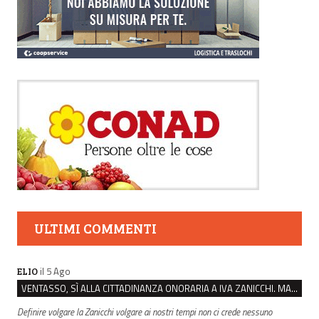
ULTIMI COMMENTI
il 5 Ago
ELIO
VENTASSO, SÌ ALLA CITTADINANZA ONORARIA A IVA ZANICCHI. MA BARGIACCHI: “È DI PESSIMO GUSTO”
Definire volgare la Zanicchi volgare ai nostri tempi non ci crede nessuno