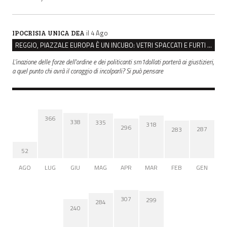
il 4 Ago
IPOCRISIA UNICA DEA
REGGIO, PIAZZALE EUROPA È UN INCUBO: VETRI SPACCATI E FURTI SULLE AUTO IN SOSTA
L'inazione delle forze dell'ordine e dei politicanti sm1dollati porterà ai giustizieri,
a quel punto chi avrà il coraggio di incolparli? Si può pensare
366
338
335
318
296
287
283
52
AGO
LUG
GIU
MAG
APR
MAR
FEB
GEN
307
299
284
240