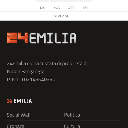
DIC
NOV
OTT
SET
TORNA SU
24Emilia è una testata di proprietà di:
Nicola Fangareggi
P. Iva IT02148540350
24
EMILIA
Social Wall
Politica
Cronaca
Cultura