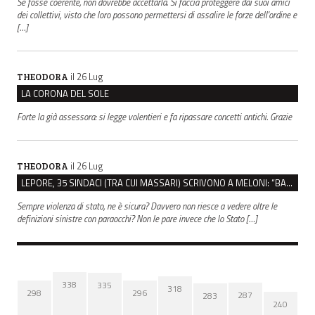
Se fosse coerente, non dovrebbe accettarla. Si faccia proteggere dai suoi amici
dei collettivi, visto che loro possono permettersi di assalire le forze dell'ordine e
[…]
il 26 Lug
THEODORA
LA CORONA DEL SOLE
Forte la già assessora: si legge volentieri e fa ripassare concetti antichi. Grazie
il 26 Lug
THEODORA
LEPORE, 35 SINDACI (TRA CUI MASSARI) SCRIVONO A MELONI: “BASTA ATTACCHI ISTITUZIONALI”
Sempre violenza di stato, ne è sicura? Davvero non riesce a vedere oltre le
definizioni sinistre con paraocchi? Non le pare invece che lo Stato […]
338
335
318
298
296
287
283
240