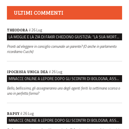
ULTIMI COMMENTI
il 26 Lug
THEODORA
LA MOGLIE E LA ZIA DI FAKIR CHIEDONO GIUSTIZIA: “LA SUA MORTE CRIMINE CONTRO L’UMANITÀ”
Pronti ad eleggere in consiglio comunale un parente? (O anche in parlamento
ricordiamo Cucchi)
il 26 Lug
IPOCRISIA UNICA DEA
MINACCE ONLINE A LEPORE DOPO GLI SCONTRI DI BOLOGNA, ASSEGNATA LA SCORTA AL SINDACO
Bello, bellissimo, gli assegneranno uno degli agenti feriti la settimana scorsa o
uno in perfetta forma?
il 26 Lug
BAPSY
MINACCE ONLINE A LEPORE DOPO GLI SCONTRI DI BOLOGNA, ASSEGNATA LA SCORTA AL SINDACO