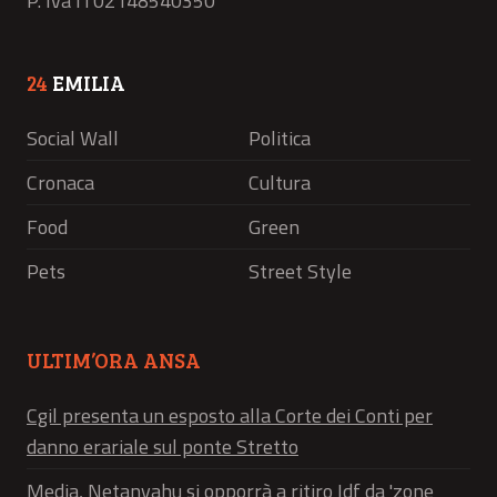
P. Iva IT02148540350
24
EMILIA
Social Wall
Politica
Cronaca
Cultura
Food
Green
Pets
Street Style
ULTIM’ORA ANSA
Cgil presenta un esposto alla Corte dei Conti per
danno erariale sul ponte Stretto
Media, Netanyahu si opporrà a ritiro Idf da 'zone