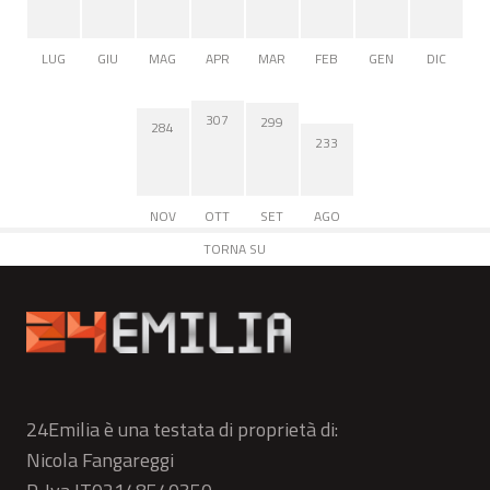
LUG
GIU
MAG
APR
MAR
FEB
GEN
DIC
307
299
284
233
NOV
OTT
SET
AGO
TORNA SU
24Emilia è una testata di proprietà di:
Nicola Fangareggi