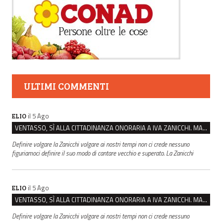
ULTIMI COMMENTI
il 5 Ago
ELIO
VENTASSO, SÌ ALLA CITTADINANZA ONORARIA A IVA ZANICCHI. MA BARGIACCHI: “È DI PESSIMO GUSTO”
Definire volgare la Zanicchi volgare ai nostri tempi non ci crede nessuno
figuriamoci definire il suo modo di cantare vecchio e superato. La Zanicchi
il 5 Ago
ELIO
VENTASSO, SÌ ALLA CITTADINANZA ONORARIA A IVA ZANICCHI. MA BARGIACCHI: “È DI PESSIMO GUSTO”
Definire volgare la Zanicchi volgare ai nostri tempi non ci crede nessuno