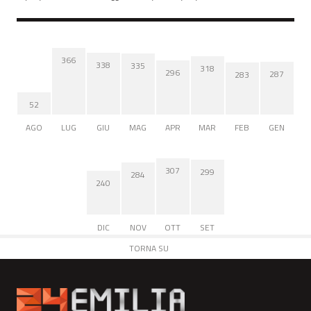
366
338
335
318
296
287
283
52
AGO
LUG
GIU
MAG
APR
MAR
FEB
GEN
307
299
284
240
DIC
NOV
OTT
SET
TORNA SU