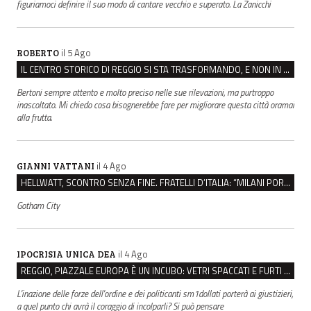
figuriamoci definire il suo modo di cantare vecchio e superato. La Zanicchi
il 5 Ago
ROBERTO
IL CENTRO STORICO DI REGGIO SI STA TRASFORMANDO, E NON IN MEGLIO
Bertoni sempre attento e molto preciso nelle sue rilevazioni, ma purtroppo
inascoltato. Mi chiedo cosa bisognerebbe fare per migliorare questa città oramai
alla frutta.
il 4 Ago
GIANNI VATTANI
HELLWATT, SCONTRO SENZA FINE. FRATELLI D’ITALIA: “MILANI PORTA DOCUMENTI, DE FRANCO INSULTI”
Gotham City
il 4 Ago
IPOCRISIA UNICA DEA
REGGIO, PIAZZALE EUROPA È UN INCUBO: VETRI SPACCATI E FURTI SULLE AUTO IN SOSTA
L'inazione delle forze dell'ordine e dei politicanti sm1dollati porterà ai giustizieri,
a quel punto chi avrà il coraggio di incolparli? Si può pensare