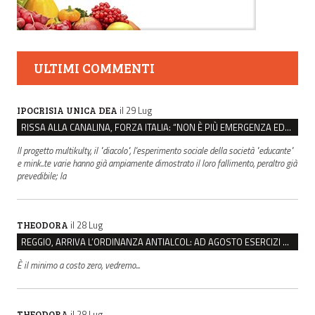
ULTIMI COMMENTI
il 29 Lug
IPOCRISIA UNICA DEA
RISSA ALLA CANALINA, FORZA ITALIA: “NON È PIÙ EMERGENZA EDUCATIVA, MA DI SICUREZZA”
Il progetto multikulty, il "diacolo", l'esperimento sociale della società "educante"
e mink..te varie hanno già ampiamente dimostrato il loro fallimento, peraltro già
prevedibile; la
il 28 Lug
THEODORA
REGGIO, ARRIVA L’ORDINANZA ANTIALCOL: AD AGOSTO ESERCIZI DI VICINATO CHIUSI DALLE 22 ALLE 6
È il minimo a costo zero, vedremo...
il 28 Lug
THEODORA