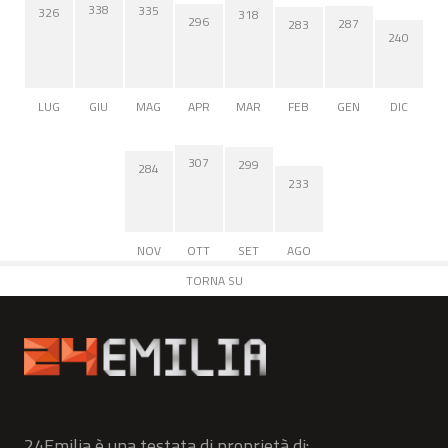
338
335
326
318
296
287
283
240
LUG
GIU
MAG
APR
MAR
FEB
GEN
DIC
307
299
284
233
NOV
OTT
SET
AGO
TORNA SU
24Emilia è una testata di proprietà di: