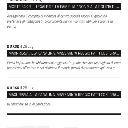
MORTE FAKIR, IL LEGALE DELLA FAMIGLIA: “NON SIA LA POLIZIA DI STATO A INDAGARE”
Assegniamo il compito di indagare al centro sociale labas? O qualcuno
preferisce gli antagonisti? Sicuramente hanno i contatti utili per scoprire la
verità.
il 28 Lug
KURSK
MAXI-RISSA ALLA CANALINA, MASSARI: “A REGGIO FATTI COSÌ GRAVI NON DEVONO TROVARE SPAZIO”
Pensi la fortuna che abbiamo noi reggiani...c'e' gente che spende migliaia di euro
per recarsi all'estero e noi abbiamo il mondo (terzo) direttamente qui....non e'
il 28 Lug
KURSK
MAXI-RISSA ALLA CANALINA, MASSARI: “A REGGIO FATTI COSÌ GRAVI NON DEVONO TROVARE SPAZIO”
tu chiamale se vuoi percezioni...