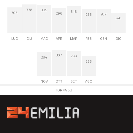
338
335
318
305
296
287
283
240
LUG
GIU
MAG
APR
MAR
FEB
GEN
DIC
307
299
284
233
NOV
OTT
SET
AGO
TORNA SU