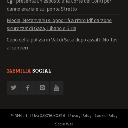
Cgil presenta un esposto alla Corte dei Conti per
danno erariale sul ponte Stretto
Media, Netanyahu si opporrà a ritiro Idf da 'zone
sicurezza' di Gaza, Libano e Siria
Capo della polizia in Val di Susa dopo assalti No Tav
ai cantieri
24EMILIA
SOCIAL
© NFN srl - P. Iva 02878030358 -
Privacy Policy
-
Cookie Policy
Social Wall