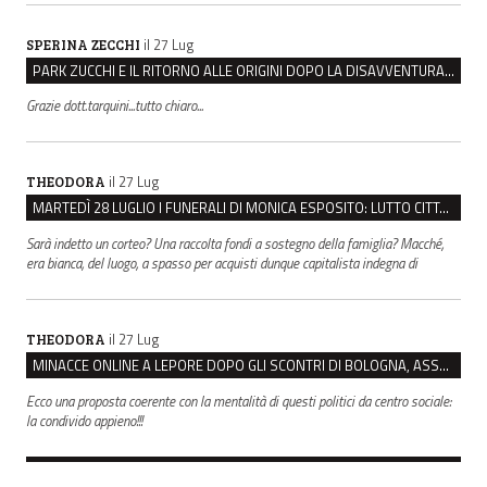
il 27 Lug
SPERINA ZECCHI
PARK ZUCCHI E IL RITORNO ALLE ORIGINI DOPO LA DISAVVENTURA CON REGGIO EMILIA PARCHEGGI
Grazie dott.tarquini...tutto chiaro...
il 27 Lug
THEODORA
MARTEDÌ 28 LUGLIO I FUNERALI DI MONICA ESPOSITO: LUTTO CITTADINO A MODENA E NONANTOLA
Sarà indetto un corteo? Una raccolta fondi a sostegno della famiglia? Macché,
era bianca, del luogo, a spasso per acquisti dunque capitalista indegna di
il 27 Lug
THEODORA
MINACCE ONLINE A LEPORE DOPO GLI SCONTRI DI BOLOGNA, ASSEGNATA LA SCORTA AL SINDACO
Ecco una proposta coerente con la mentalità di questi politici da centro sociale:
la condivido appieno!!!