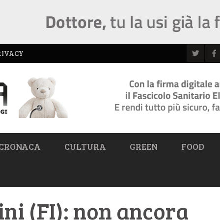
RIVACY
CRONACA
CULTURA
GREEN
FOOD
ni (FI): non ancora