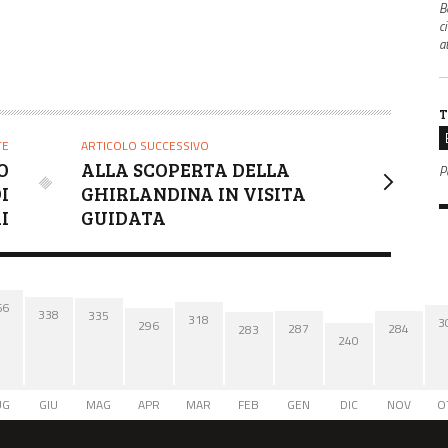
B
c
a
T
TE
ARTICOLO SUCCESSIVO
O
ALLA SCOPERTA DELLA
P
I
GHIRLANDINA IN VISITA
I
GUIDATA
66
338
335
318
3
296
287
284
283
240
UG
GIU
MAG
APR
MAR
FEB
GEN
DIC
NOV
O