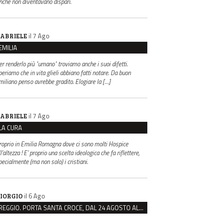
inché non diventavano dispari.
il 7 Ago
ABRIELE
EMILIA
er renderlo più "umano" troviamo anche i suoi difetti.
periamo che in vita glieli abbiano fatti notare. Da buon
miliano penso avrebbe gradito. Elogiare la […]
il 7 Ago
ABRIELE
LA CURA
roprio in Emilia Romagna dove ci sono molti Hospice
l’altezza ! E’ proprio una scelta ideologica che fa riflettere,
pecialmente (ma non solo) i cristiani.
il 6 Ago
IORGIO
REGGIO. PORTA SANTA CROCE, DAL 24 AGOSTO AL VIA IL CANTIERE PER IL NUOVO COLLETTORE FOGNARIO