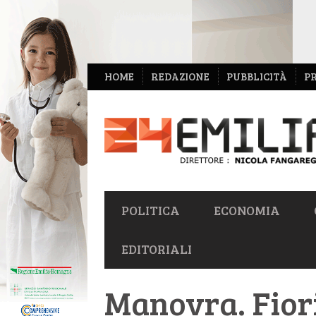
NAVIGAZIONE
HOME
REDAZIONE
PUBBLICITÀ
P
SECONDARIA
NAVIGAZIONE
POLITICA
ECONOMIA
PRIMARIA
EDITORIALI
Manovra. Fiori