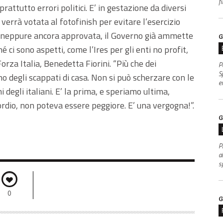
f
rattutto errori politici. E’ in gestazione da diversi
verrà votata al fotofinish per evitare l’esercizio
a neppure ancora approvata, il Governo già ammette
G
 ci sono aspetti, come l’Ires per gli enti no profit,
orza Italia, Benedetta Fiorini. “Più che dei
P
S
 degli scappati di casa. Non si può scherzare con le
e
mi degli italiani. E’ la prima, e speriamo ultima,
dio, non poteva essere peggiore. E’ una vergogna!”.
G
P
al
s
0
G