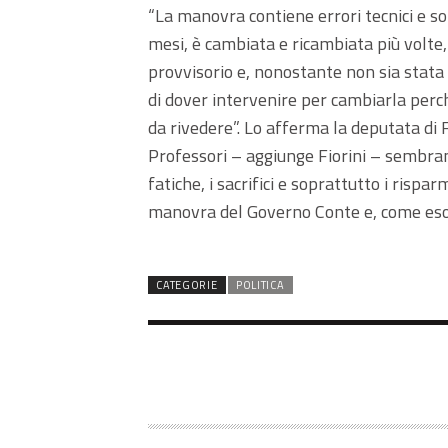
“La manovra contiene errori tecnici e sop
mesi, è cambiata e ricambiata più volte, 
provvisorio e, nonostante non sia stat
di dover intervenire per cambiarla perché
da rivedere”. Lo afferma la deputata di F
Professori – aggiunge Fiorini – sembrano
fatiche, i sacrifici e soprattutto i rispar
manovra del Governo Conte e, come esor
CATEGORIE
POLITICA