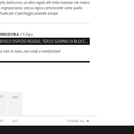
ello, bellissimo, un altro regalo alle tribù maranze che manco
i ringrazieranno, stessa logica cortomirante come quella
ttuata per il parcheggio piazzale europa
il 6 Ago
HEODORA
BOSCO OSPIZIO REGGIO, TERZO GIORNO DI BLOCCO. IL COMITATO: “PRESIDIO FINO A VENERDÌ”
oi tutti al mare...non credo a manifestare!
07
299
TT
SET
TORNA SU