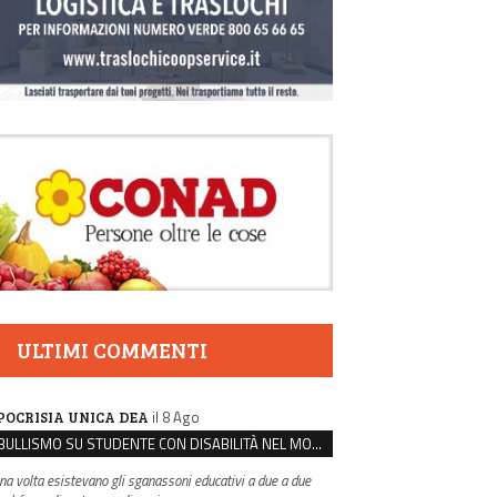
ULTIMI COMMENTI
il 8 Ago
POCRISIA UNICA DEA
BULLISMO SU STUDENTE CON DISABILITÀ NEL MODENESE, INDAGATI DUE RAGAZZI DI 16 ANNI
na volta esistevano gli sganassoni educativi a due a due