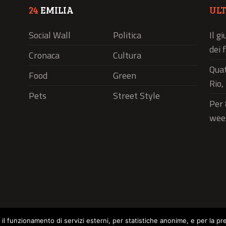
24
EMILIA
UL
Social Wall
Politica
Il g
dei 
Cronaca
Cultura
Quat
Food
Green
Rio,
Pets
Street Style
Per 
wee
r il funzionamento di servizi esterni, per statistiche anonime, e per la pr