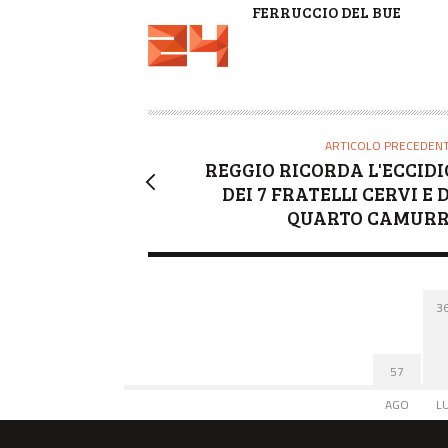
A
FERRUCCIO DEL BUE
U
T
O
R
E
ARTICOLO PRECEDEN
REGGIO RICORDA L'ECCIDI
DEI 7 FRATELLI CERVI E D
QUARTO CAMURR
3
57
AGO
L