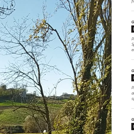
f
G
P
S
e
G
P
al
s
G