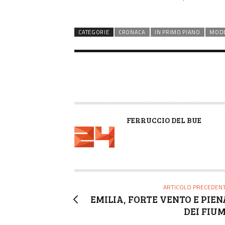
CATEGORIE
CRONACA
IN PRIMO PIANO
MOD
A
FERRUCCIO DEL BUE
U
T
O
R
E
ARTICOLO PRECEDEN
EMILIA, FORTE VENTO E PIEN
DEI FIUM