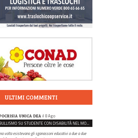
ULTIMI COMMENTI
il 8 Ago
POCRISIA UNICA DEA
BULLISMO SU STUDENTE CON DISABILITÀ NEL MODENESE, INDAGATI DUE RAGAZZI DI 16 ANNI
na volta esistevano gli sganassoni educativi a due a due