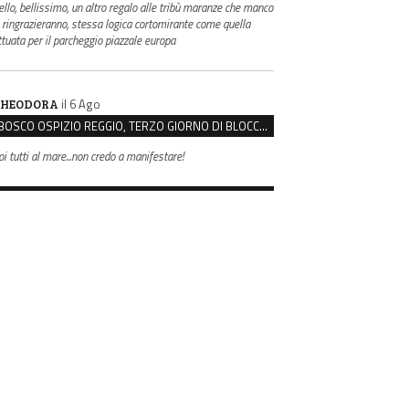
ello, bellissimo, un altro regalo alle tribù maranze che manco
i ringrazieranno, stessa logica cortomirante come quella
ttuata per il parcheggio piazzale europa
il 6 Ago
HEODORA
BOSCO OSPIZIO REGGIO, TERZO GIORNO DI BLOCCO. IL COMITATO: “PRESIDIO FINO A VENERDÌ”
oi tutti al mare...non credo a manifestare!