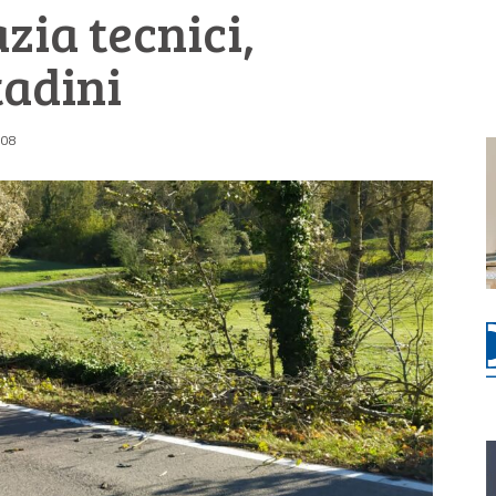
ia tecnici,
tadini
:08