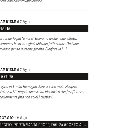
inché non diventavano dispari.
il 7 Ago
ABRIELE
EMILIA
er renderlo più "umano" troviamo anche i suoi difetti.
periamo che in vita glieli abbiano fatti notare. Da buon
miliano penso avrebbe gradito. Elogiare la […]
il 7 Ago
ABRIELE
LA CURA
roprio in Emilia Romagna dove ci sono molti Hospice
l’altezza ! E’ proprio una scelta ideologica che fa riflettere,
pecialmente (ma non solo) i cristiani.
il 6 Ago
IORGIO
REGGIO. PORTA SANTA CROCE, DAL 24 AGOSTO AL VIA IL CANTIERE PER IL NUOVO COLLETTORE FOGNARIO