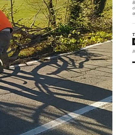
B
c
a
T
P