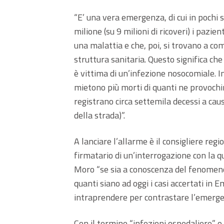
“E’ una vera emergenza, di cui in pochi 
milione (su 9 milioni di ricoveri) i pazien
una malattia e che, poi, si trovano a c
struttura sanitaria. Questo significa ch
è vittima di un’infezione nosocomiale. I
mietono più morti di quanti ne provochino
registrano circa settemila decessi a caus
della strada)”.
A lanciare l’allarme è il consigliere re
firmatario di un’interrogazione con la qu
Moro “se sia a conoscenza del fenomeno 
quanti siano ad oggi i casi accertati in 
intraprendere per contrastare l’emerge
Con il termine “infezioni ospedaliere” o 