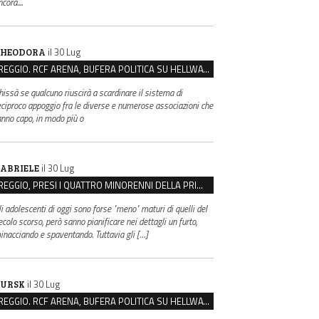
cora....
il 30 Lug
HEODORA
REGGIO. RCF ARENA, BUFERA POLITICA SU HELLWATT FESTIVAL
hissà se qualcuno riuscirà a scardinare il sistema di
eciproco appoggio fra le diverse e numerose associazioni che
anno capo, in modo più o
il 30 Lug
ABRIELE
REGGIO, PRESI I QUATTRO MINORENNI DELLA PRIMA RAPINA ALLA FARMACIA DI COVIOLO
li adolescenti di oggi sono forse "meno" maturi di quelli del
ecolo scorso, però sanno pianificare nei dettagli un furto,
inacciando e spaventando. Tuttavia gli […]
il 30 Lug
URSK
REGGIO. RCF ARENA, BUFERA POLITICA SU HELLWATT FESTIVAL