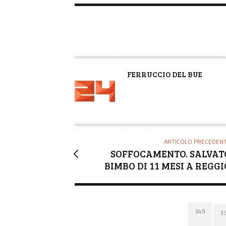
A
FERRUCCIO DEL BUE
U
T
O
R
E
ARTICOLO PRECEDEN
SOFFOCAMENTO. SALVAT
BIMBO DI 11 MESI A REGGI
349
3