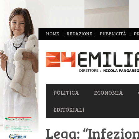
NAVIGAZIONE
HOME
REDAZIONE
PUBBLICITÀ
P
SECONDARIA
NAVIGAZIONE
POLITICA
ECONOMIA
PRIMARIA
EDITORIALI
Lega: “Infezion