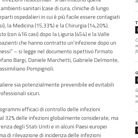
an
ambienti sanitari (case di cura, cliniche di lungo
eparti ospedalieri in cui è più facile essere contagiati
T
i), la Medicina (15,33%) e la Chirurgia (14,20%).
o (con 416 casi) dopo la Liguria (454) e la Valle
C
i pazienti che hanno contratto un’infezione dopo un
r
messi” – si legge nel documento ispettivo firmato
f
tefano Bargi, Daniele Marchetti, Gabriele Delmonte,
assimiliano Pompignoli.
G
daliere sia potenzialmente prevenibile ed evitabili
G
fessionali sicuri.
s
m
rogrammi efficaci di controllo delle infezioni
o al 32% delle infezioni globalmente considerate, ma
K
renza degli Stati Uniti e in alcuni Paesi europei
a di rilevazione di incidenza delle infezioni