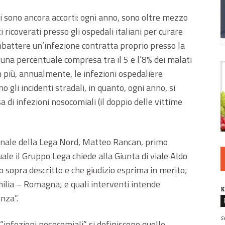
si sono ancora accorti: ogni anno, sono oltre mezzo
ti ricoverati presso gli ospedali italiani per curare
ombattere un’infezione contratta proprio presso la
e una percentuale compresa tra il 5 e l’8% dei malati
n più, annualmente, le infezioni ospedaliere
 gli incidenti stradali, in quanto, ogni anno, si
a di infezioni nosocomiali (il doppio delle vittime
gionale della Lega Nord, Matteo Rancan, primo
ale il Gruppo Lega chiede alla Giunta di viale Aldo
sopra descritto e che giudizio esprima in merito;
Emilia – Romagna; e quali interventi intende
K
nza”.
s
“infezioni nosocomiali” si definiscono quelle