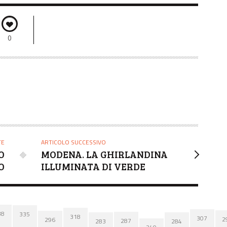
0
TE
ARTICOLO SUCCESSIVO
O
MODENA. LA GHIRLANDINA
O
ILLUMINATA DI VERDE
38
335
318
307
2
296
287
284
283