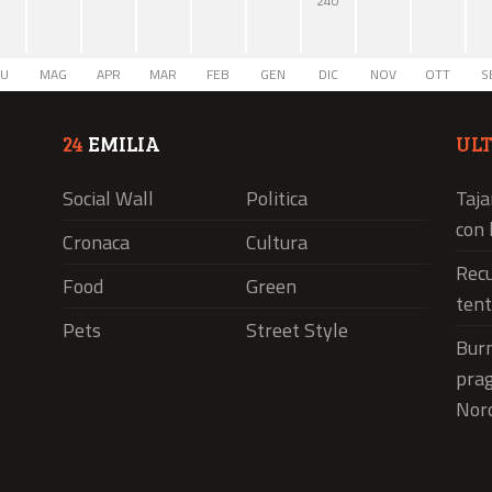
240
IU
MAG
APR
MAR
FEB
GEN
DIC
NOV
OTT
S
24
EMILIA
UL
Social Wall
Politica
Taja
con 
Cronaca
Cultura
Recu
Food
Green
tent
Pets
Street Style
Burn
prag
Nord