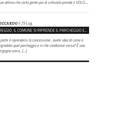
 un attimo che certa gente pur di schivarla prende il VOLO......
il 29 Lug
ICCARDO
REGGIO, IL COMUNE SI RIPRENDE IL PARCHEGGIO EX CASERMA ZUCCHI PER 4,6 MILIONI
 parte il riprendersi la concessione , avete idea di come è
egradato quel parcheggio e in che condizione versa? È una
ergogna unica , […]