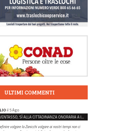
ULTIMI COMMENTI
il 5 Ago
LIO
VENTASSO, SÌ ALLA CITTADINANZA ONORARIA A IVA ZANICCHI. MA BARGIACCHI: “È DI PESSIMO GUSTO”
efinire volgare la Zanicchi volgare ai nostri tempi non ci