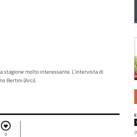
 stagione molto interessante. L’intervista di
o Bertini (Arci).
E
D
0