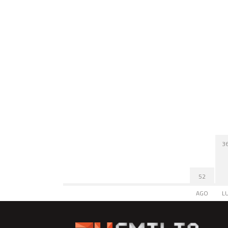
3
52
AGO
L