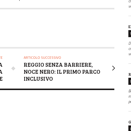
c
v
E
D
c
v
TE
ARTICOLO SUCCESSIVO
A
REGGIO SENZA BARRIERE,
A
NOCE NERO: IL PRIMO PARCO
R
E
INCLUSIVO
B
m
p
G