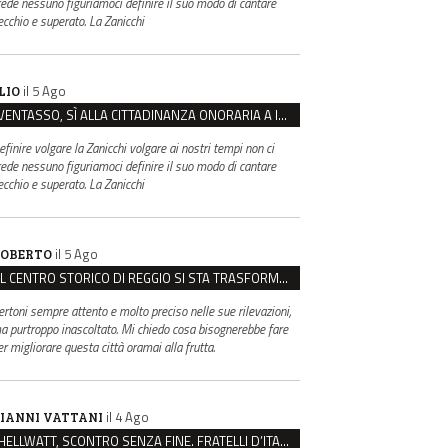
rede nessuno figuriamoci definire il suo modo di cantare
ecchio e superato. La Zanicchi
il 5 Ago
LIO
VENTASSO, SÌ ALLA CITTADINANZA ONORARIA A IVA ZANICCHI. MA BARGIACCHI: “È DI PESSIMO GUSTO”
efinire volgare la Zanicchi volgare ai nostri tempi non ci
rede nessuno figuriamoci definire il suo modo di cantare
ecchio e superato. La Zanicchi
il 5 Ago
OBERTO
IL CENTRO STORICO DI REGGIO SI STA TRASFORMANDO, E NON IN MEGLIO
ertoni sempre attento e molto preciso nelle sue rilevazioni,
a purtroppo inascoltato. Mi chiedo cosa bisognerebbe fare
er migliorare questa città oramai alla frutta.
il 4 Ago
IANNI VATTANI
HELLWATT, SCONTRO SENZA FINE. FRATELLI D’ITALIA: “MILANI PORTA DOCUMENTI, DE FRANCO INSULTI”