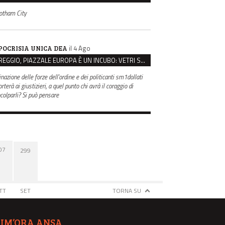
otham City
il 4 Ago
POCRISIA UNICA DEA
REGGIO, PIAZZALE EUROPA È UN INCUBO: VETRI SPACCATI E FURTI SULLE AUTO IN SOSTA
inazione delle forze dell'ordine e dei politicanti sm1dollati
rterà ai giustizieri, a quel punto chi avrà il coraggio di
ncolparli? Si può pensare
07
299
TT
SET
TORNA SU
TIM’ORA ANSA