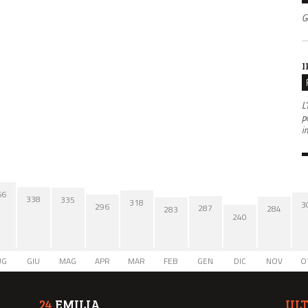
G
I
L'
po
i
66
338
335
318
3
296
287
284
283
240
UG
GIU
MAG
APR
MAR
FEB
GEN
DIC
NOV
O
24
EMILIA
UL