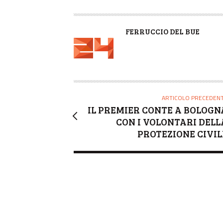
A
FERRUCCIO DEL BUE
U
T
O
R
E
ARTICOLO PRECEDEN
IL PREMIER CONTE A BOLOGN
CON I VOLONTARI DELL
PROTEZIONE CIVIL