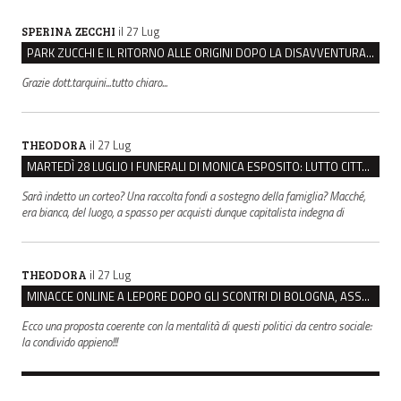
il 27 Lug
SPERINA ZECCHI
PARK ZUCCHI E IL RITORNO ALLE ORIGINI DOPO LA DISAVVENTURA CON REGGIO EMILIA PARCHEGGI
Grazie dott.tarquini...tutto chiaro...
il 27 Lug
THEODORA
MARTEDÌ 28 LUGLIO I FUNERALI DI MONICA ESPOSITO: LUTTO CITTADINO A MODENA E NONANTOLA
Sarà indetto un corteo? Una raccolta fondi a sostegno della famiglia? Macché,
era bianca, del luogo, a spasso per acquisti dunque capitalista indegna di
il 27 Lug
THEODORA
MINACCE ONLINE A LEPORE DOPO GLI SCONTRI DI BOLOGNA, ASSEGNATA LA SCORTA AL SINDACO
Ecco una proposta coerente con la mentalità di questi politici da centro sociale:
la condivido appieno!!!