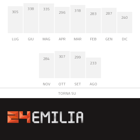
338
335
318
305
296
287
283
240
LUG
GIU
MAG
APR
MAR
FEB
GEN
DIC
307
299
284
233
NOV
OTT
SET
AGO
TORNA SU