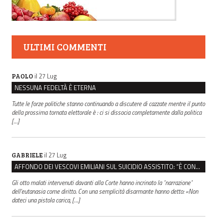
ULTIMI COMMENTI
il 27 Lug
PAOLO
NESSUNA FEDELTÀ È ETERNA
Tutte le forze politiche stanno continuando a discutere di cazzate mentre il punto
della prossima tornata elettorale è : ci si dissocia completamente dalla politica
[…]
il 27 Lug
GABRIELE
AFFONDO DEI VESCOVI EMILIANI SUL SUICIDIO ASSISTITO: “È CONTRO IL VALORE DELLA PERSONA”
Gli otto malati intervenuti davanti alla Corte hanno incrinato la "narrazione"
dell'eutanasia come diritto. Con una semplicità disarmante hanno detto: «Non
dateci una pistola carica, […]