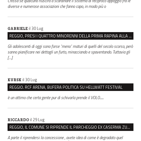
Chissà se qualcuno riuscirà a scardinare il sistema di reciproco appoggio fra le
diverse e numerose associazioni che fanno capo, in modo più o
il 30 Lug
GABRIELE
REGGIO, PRESI I QUATTRO MINORENNI DELLA PRIMA RAPINA ALLA FARMACIA DI COVIOLO
Gli adolescenti di oggi sono forse "meno" maturi di quelli del secolo scorso, però
sanno pianificare nei dettagli un furto, minacciando e spaventando. Tuttavia gli
[…]
il 30 Lug
KURSK
REGGIO. RCF ARENA, BUFERA POLITICA SU HELLWATT FESTIVAL
è un attimo che certa gente pur di schivarla prende il VOLO......
il 29 Lug
RICCARDO
REGGIO, IL COMUNE SI RIPRENDE IL PARCHEGGIO EX CASERMA ZUCCHI PER 4,6 MILIONI
A parte il riprendersi la concessione , avete idea di come è degradato quel