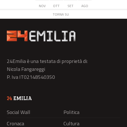
NOV
OTT
SET
AGO
TORNA SU
24Emilia è una testata di proprietà di:
Nicola Fangareggi
P. Iva IT02148540350
24
EMILIA
Social Wall
Politica
Cronaca
Cultura