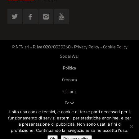
© NFN srl - P. Iva 02878030358 -
Privacy Policy
-
Cookie Policy
Social Wall
Politica
Cronaca
Cultura
Food
Il sito usa cookie tecnici, e cookie di terze parti necessari per il
Green
funzionamento di servizi esterni, per statistiche anonime, e per
la presentazione di pubblicità. Non sono usati a fini di
Pets
profilazione. Continuando la navigazione se ne accetta l'uso.
Street Style
Ok
Privacy policy