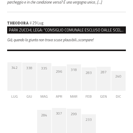
parcheggio e in che condizione versa? È una vergogna unica , […]
il 29 Lug
THEODORA
PARK ZUCCHI, LEGA: “CONSIGLIO COMUNALE ESCLUSO DALLE SCELTE, PRETENDIAMO TUTTI GLI ATTI”
Già, quando la giunta non trova scuse plausibili...scompare!
342
338
335
318
296
287
283
240
LUG
GIU
MAG
APR
MAR
FEB
GEN
DIC
307
299
284
233