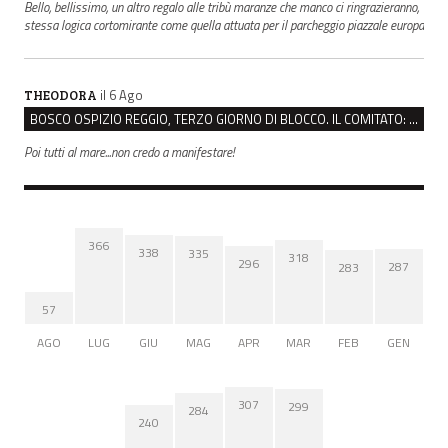
Bello, bellissimo, un altro regalo alle tribù maranze che manco ci ringrazieranno,
stessa logica cortomirante come quella attuata per il parcheggio piazzale europa
il 6 Ago
THEODORA
BOSCO OSPIZIO REGGIO, TERZO GIORNO DI BLOCCO. IL COMITATO: “PRESIDIO FINO A VENERDÌ”
Poi tutti al mare...non credo a manifestare!
366
338
335
318
296
287
283
57
AGO
LUG
GIU
MAG
APR
MAR
FEB
GEN
307
299
284
240