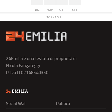
DIC
NOV
OTT
SET
TORNA SU
24Emilia è una testata di proprietà di:
Nicola Fangareggi
P. Iva IT02148540350
24
EMILIA
Social Wall
Politica