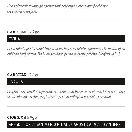
Una volta esistevano gli sganassoni educativi a due a due finché non
diventavano dispari.
il 7 Ago
GABRIELE
EMILIA
Per renderlo più "umano" troviamo anche i suoi difetti. Speriamo che in vita glieli
abbiano fatti notare. Da buon emiliano penso avrebbe gradito. Elogiare la […]
il 7 Ago
GABRIELE
LA CURA
Proprio in Emilia Romagna dove ci sono molti Hospice all’altezza ! E’ proprio una
scelta ideologica che fa riflettere, specialmente (ma non solo) i cristiani.
il 6 Ago
GIORGIO
REGGIO. PORTA SANTA CROCE, DAL 24 AGOSTO AL VIA IL CANTIERE PER IL NUOVO COLLETTORE FOGNARIO