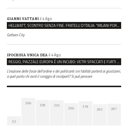
il 4 Ago
GIANNI VATTANI
HELLWATT, SCONTRO SENZA FINE. FRATELLI D’ITALIA: “MILANI PORTA DOCUMENTI, DE FRANCO INSULTI”
Gotham City
il 4 Ago
IPOCRISIA UNICA DEA
REGGIO, PIAZZALE EUROPA È UN INCUBO: VETRI SPACCATI E FURTI SULLE AUTO IN SOSTA
L'inazione delle forze dell'ordine e dei politicanti sm1dollati porterà ai giustizieri,
a quel punto chi avrà il coraggio di incolparli? Si può pensare
366
338
335
318
296
287
283
52