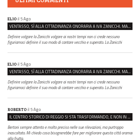
il 5 Ago
ELIO
VENTASSO, SÌ ALLA CITTADINANZA ONORARIA A IVA ZANICCHI. MA BARGIACCHI: “È DI PESSIMO GUSTO”
Definire volgare la Zanicchi volgare ai nostri tempi non ci crede nessuno
figuriamoci definire il suo modo di cantare vecchio e superato. La Zanicchi
il 5 Ago
ELIO
VENTASSO, SÌ ALLA CITTADINANZA ONORARIA A IVA ZANICCHI. MA BARGIACCHI: “È DI PESSIMO GUSTO”
Definire volgare la Zanicchi volgare ai nostri tempi non ci crede nessuno
figuriamoci definire il suo modo di cantare vecchio e superato. La Zanicchi
il 5 Ago
ROBERTO
IL CENTRO STORICO DI REGGIO SI STA TRASFORMANDO, E NON IN MEGLIO
Bertoni sempre attento e molto preciso nelle sue rilevazioni, ma purtroppo
inascoltato. Mi chiedo cosa bisognerebbe fare per migliorare questa città oramai
alla frutta.