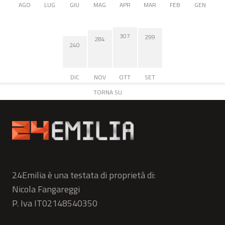
AGO
LUG
GIU
MAG
APR
MAR
FEB
GEN
307
299
284
240
DIC
NOV
OTT
SET
TORNA SU
24Emilia è una testata di proprietà di:
Nicola Fangareggi
P. Iva IT02148540350