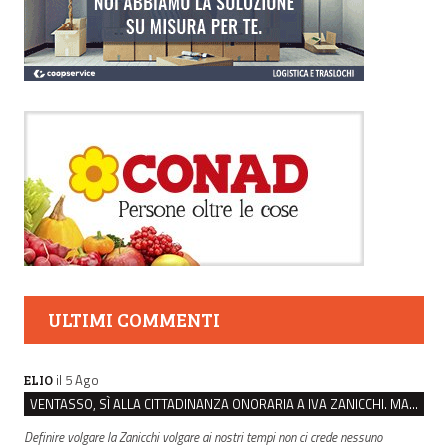
ULTIMI COMMENTI
il 5 Ago
ELIO
VENTASSO, SÌ ALLA CITTADINANZA ONORARIA A IVA ZANICCHI. MA BARGIACCHI: “È DI PESSIMO GUSTO”
Definire volgare la Zanicchi volgare ai nostri tempi non ci crede nessuno