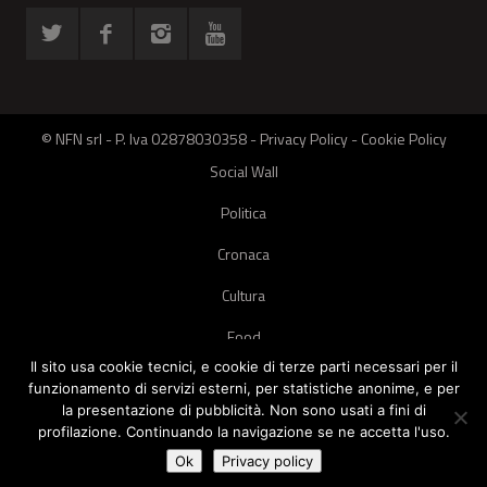
© NFN srl - P. Iva 02878030358 -
Privacy Policy
-
Cookie Policy
Social Wall
Politica
Cronaca
Cultura
Food
Il sito usa cookie tecnici, e cookie di terze parti necessari per il
Green
funzionamento di servizi esterni, per statistiche anonime, e per
la presentazione di pubblicità. Non sono usati a fini di
Pets
profilazione. Continuando la navigazione se ne accetta l'uso.
Street Style
Ok
Privacy policy