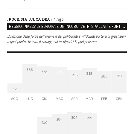
il 4 Ago
IPOCRISIA UNICA DEA
REGGIO, PIAZZALE EUROPA È UN INCUBO: VETRI SPACCATI E FURTI SULLE AUTO IN SOSTA
L'inazione delle forze dell'ordine e dei politicanti sm1dollati porterà ai giustizieri,
a quel punto chi avrà il coraggio di incolparli? Si può pensare
366
338
335
318
296
287
283
52
AGO
LUG
GIU
MAG
APR
MAR
FEB
GEN
307
299
284
240