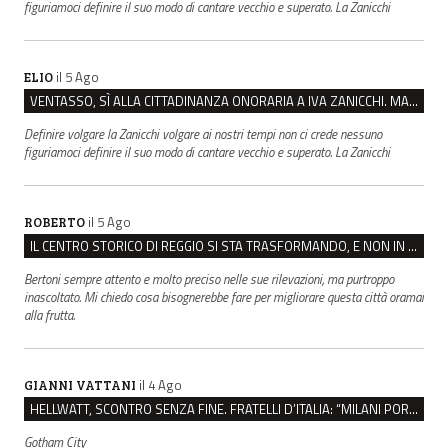
figuriamoci definire il suo modo di cantare vecchio e superato. La Zanicchi
il 5 Ago
ELIO
VENTASSO, SÌ ALLA CITTADINANZA ONORARIA A IVA ZANICCHI. MA BARGIACCHI: “È DI PESSIMO GUSTO”
Definire volgare la Zanicchi volgare ai nostri tempi non ci crede nessuno
figuriamoci definire il suo modo di cantare vecchio e superato. La Zanicchi
il 5 Ago
ROBERTO
IL CENTRO STORICO DI REGGIO SI STA TRASFORMANDO, E NON IN MEGLIO
Bertoni sempre attento e molto preciso nelle sue rilevazioni, ma purtroppo
inascoltato. Mi chiedo cosa bisognerebbe fare per migliorare questa città oramai
alla frutta.
il 4 Ago
GIANNI VATTANI
HELLWATT, SCONTRO SENZA FINE. FRATELLI D’ITALIA: “MILANI PORTA DOCUMENTI, DE FRANCO INSULTI”
Gotham City