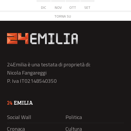
DIC
NOV
OTT
SET
TORNA SU
24Emilia è una testata di proprietà di:
Nicola Fangareggi
P. Iva IT02148540350
24
EMILIA
Social Wall
Politica
Cronaca
Cultura