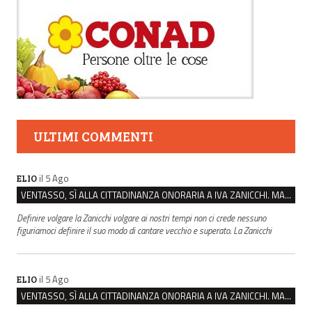
ULTIMI COMMENTI
il 5 Ago
ELIO
VENTASSO, SÌ ALLA CITTADINANZA ONORARIA A IVA ZANICCHI. MA BARGIACCHI: “È DI PESSIMO GUSTO”
Definire volgare la Zanicchi volgare ai nostri tempi non ci crede nessuno
figuriamoci definire il suo modo di cantare vecchio e superato. La Zanicchi
il 5 Ago
ELIO
VENTASSO, SÌ ALLA CITTADINANZA ONORARIA A IVA ZANICCHI. MA BARGIACCHI: “È DI PESSIMO GUSTO”