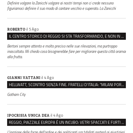
Definire volgare la Zanicchi volgare ai nostri tempi non ci crede nessuno
figuriamoci definire il suo modo di cantare vecchio e superato. La Zanicchi
il 5 Ago
ROBERTO
IL CENTRO STORICO DI REGGIO SI STA TRASFORMANDO, E NON IN MEGLIO
Bertoni sempre attento e molto preciso nelle sue rilevazioni, ma purtroppo
inascoltato. Mi chiedo cosa bisognerebbe fare per migliorare questa città oramai
alla frutta.
il 4 Ago
GIANNI VATTANI
HELLWATT, SCONTRO SENZA FINE. FRATELLI D’ITALIA: “MILANI PORTA DOCUMENTI, DE FRANCO INSULTI”
Gotham City
il 4 Ago
IPOCRISIA UNICA DEA
REGGIO, PIAZZALE EUROPA È UN INCUBO: VETRI SPACCATI E FURTI SULLE AUTO IN SOSTA
L'inazione delle forze dell'ordine e dei politicanti sm1dollati porterà ai giustizieri,