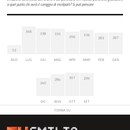
a quel punto chi avrà il coraggio di incolparli? Si può pensare
366
338
335
318
296
287
283
52
AGO
LUG
GIU
MAG
APR
MAR
FEB
GEN
307
299
284
240
DIC
NOV
OTT
SET
TORNA SU