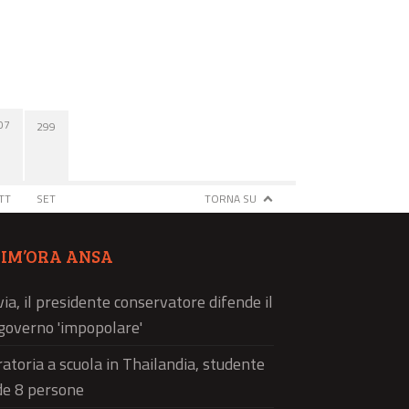
07
299
TT
SET
TORNA SU
TIM’ORA ANSA
via, il presidente conservatore difende il
governo 'impopolare'
atoria a scuola in Thailandia, studente
de 8 persone