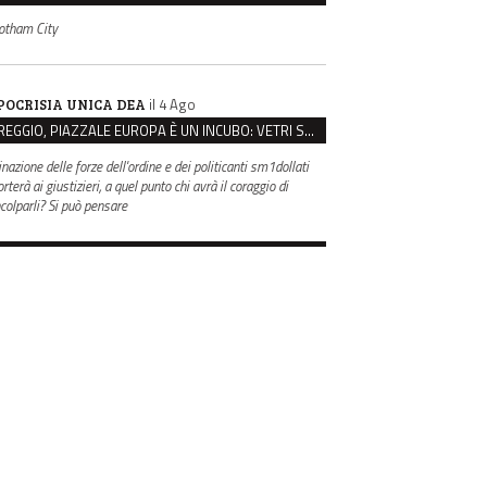
otham City
il 4 Ago
POCRISIA UNICA DEA
REGGIO, PIAZZALE EUROPA È UN INCUBO: VETRI SPACCATI E FURTI SULLE AUTO IN SOSTA
inazione delle forze dell'ordine e dei politicanti sm1dollati
rterà ai giustizieri, a quel punto chi avrà il coraggio di
ncolparli? Si può pensare