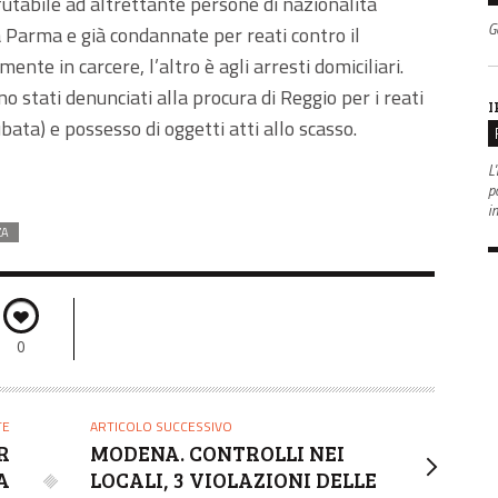
nfutabile ad altrettante persone di nazionalità
G
a Parma e già condannate per reati contro il
ente in carcere, l’altro è agli arresti domiciliari.
sono stati denunciati alla procura di Reggio per i reati
I
rubata) e possesso di oggetti atti allo scasso.
L'
po
i
ZA
0
TE
ARTICOLO SUCCESSIVO
R
MODENA. CONTROLLI NEI
A
LOCALI, 3 VIOLAZIONI DELLE