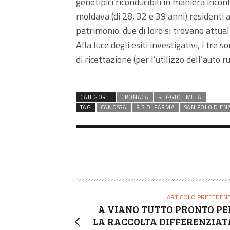
genotipici riconducibili in maniera inco
moldava (di 28, 32 e 39 anni) residenti 
patrimonio: due di loro si trovano attualm
Alla luce degli esiti investigativi, i tre 
di ricettazione (per l’utilizzo dell’auto 
CATEGORIE
CRONACA
REGGIO EMILIA
TAG
CANOSSA
RIS DI PARMA
SAN POLO D'EN
ARTICOLO PRECEDEN
A VIANO TUTTO PRONTO PE
LA RACCOLTA DIFFERENZIAT