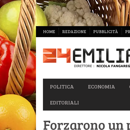
NAVIGAZIONE
HOME
REDAZIONE
PUBBLICITÀ
P
SECONDARIA
NAVIGAZIONE
POLITICA
ECONOMIA
PRIMARIA
EDITORIALI
Forzarono un p