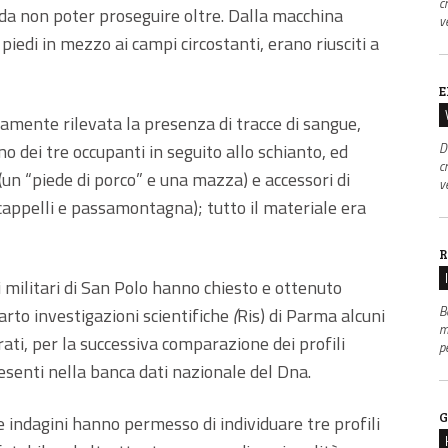
c
 da non poter proseguire oltre. Dalla macchina
v
iedi in mezzo ai campi circostanti, erano riusciti a
E
tamente rilevata la presenza di tracce di sangue,
 dei tre occupanti in seguito allo schianto, ed
D
c
(un “piede di porco” e una mazza) e accessori di
v
cappelli e passamontagna); tutto il materiale era
R
i, i militari di San Polo hanno chiesto e ottenuto
B
rto investigazioni scientifiche
(
Ris) di Parma alcuni
m
rati, per la successiva comparazione dei profili
p
presenti nella banca dati nazionale del Dna.
G
 le indagini hanno permesso di individuare tre profili