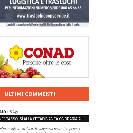
ULTIMI COMMENTI
il 5 Ago
LIO
VENTASSO, SÌ ALLA CITTADINANZA ONORARIA A IVA ZANICCHI. MA BARGIACCHI: “È DI PESSIMO GUSTO”
efinire volgare la Zanicchi volgare ai nostri tempi non ci