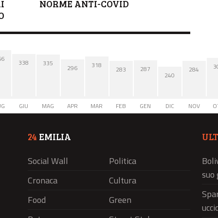
I
NORME ANTI-COVID
O
66
338
335
318
3
296
287
284
283
240
UG
GIU
MAG
APR
MAR
FEB
GEN
DIC
NOV
O
24
EMILIA
UL
Social Wall
Politica
Boli
suo 
Cronaca
Cultura
Spar
Food
Green
ucci