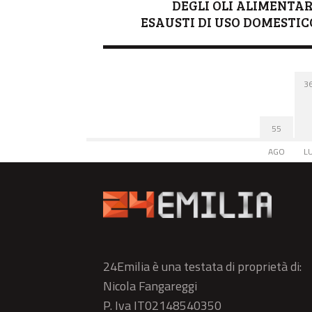
DEGLI OLI ALIMENTAR
ESAUSTI DI USO DOMESTIC
3
55
AGO
L
24Emilia è una testata di proprietà di:
Nicola Fangareggi
P. Iva IT02148540350