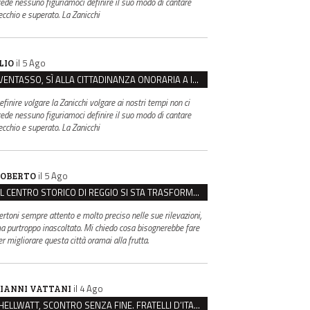
rede nessuno figuriamoci definire il suo modo di cantare
ecchio e superato. La Zanicchi
il 5 Ago
LIO
VENTASSO, SÌ ALLA CITTADINANZA ONORARIA A IVA ZANICCHI. MA BARGIACCHI: “È DI PESSIMO GUSTO”
efinire volgare la Zanicchi volgare ai nostri tempi non ci
rede nessuno figuriamoci definire il suo modo di cantare
ecchio e superato. La Zanicchi
il 5 Ago
OBERTO
IL CENTRO STORICO DI REGGIO SI STA TRASFORMANDO, E NON IN MEGLIO
ertoni sempre attento e molto preciso nelle sue rilevazioni,
a purtroppo inascoltato. Mi chiedo cosa bisognerebbe fare
er migliorare questa città oramai alla frutta.
il 4 Ago
IANNI VATTANI
HELLWATT, SCONTRO SENZA FINE. FRATELLI D’ITALIA: “MILANI PORTA DOCUMENTI, DE FRANCO INSULTI”