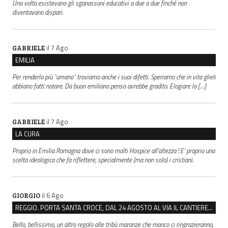
Una volta esistevano gli sganassoni educativi a due a due finché non
diventavano dispari.
il 7 Ago
GABRIELE
EMILIA
Per renderlo più "umano" troviamo anche i suoi difetti. Speriamo che in vita glieli
abbiano fatti notare. Da buon emiliano penso avrebbe gradito. Elogiare la […]
il 7 Ago
GABRIELE
LA CURA
Proprio in Emilia Romagna dove ci sono molti Hospice all’altezza ! E’ proprio una
scelta ideologica che fa riflettere, specialmente (ma non solo) i cristiani.
il 6 Ago
GIORGIO
REGGIO. PORTA SANTA CROCE, DAL 24 AGOSTO AL VIA IL CANTIERE PER IL NUOVO COLLETTORE FOGNARIO
Bello, bellissimo, un altro regalo alle tribù maranze che manco ci ringrazieranno,