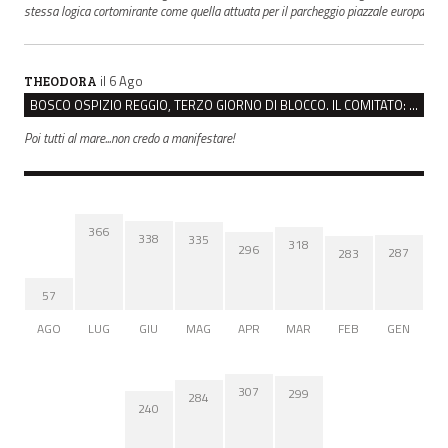
stessa logica cortomirante come quella attuata per il parcheggio piazzale europa
il 6 Ago
THEODORA
BOSCO OSPIZIO REGGIO, TERZO GIORNO DI BLOCCO. IL COMITATO: “PRESIDIO FINO A VENERDÌ”
Poi tutti al mare...non credo a manifestare!
366
338
335
318
296
287
283
57
AGO
LUG
GIU
MAG
APR
MAR
FEB
GEN
307
299
284
240