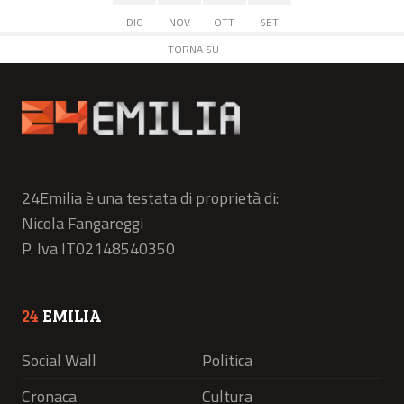
DIC
NOV
OTT
SET
TORNA SU
24Emilia è una testata di proprietà di:
Nicola Fangareggi
P. Iva IT02148540350
24
EMILIA
Social Wall
Politica
Cronaca
Cultura