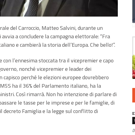
rale del Carroccio, Matteo Salvini, durante un
i avvia a concludere la campagna elettorale: “Fra
taliano e cambierà la storia dell’Europa. Che bello!”.
e con l’ennesima stoccata tra il vicepremier e capo
 governo, nonché vicepremier e leader dei
on capisco perché le elezioni europee dovrebbero
 M5S ha il 36% del Parlamento italiano, ha la
nistri. Così rimarrà. Non ho intenzione di parlare di
assare le tasse per le imprese e per le famiglie, di
il decreto Famiglia e la legge sul conflitto di
E
D