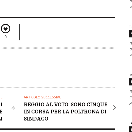
c
v
E
0
D
c
v
R
B
m
TE
ARTICOLO SUCCESSIVO
p
I
REGGIO AL VOTO: SONO CINQUE
E
IN CORSA PER LA POLTRONA DI
I
SINDACO
G