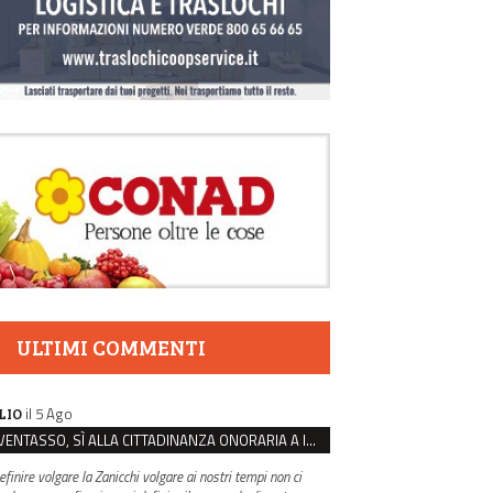
ULTIMI COMMENTI
il 5 Ago
LIO
VENTASSO, SÌ ALLA CITTADINANZA ONORARIA A IVA ZANICCHI. MA BARGIACCHI: “È DI PESSIMO GUSTO”
efinire volgare la Zanicchi volgare ai nostri tempi non ci