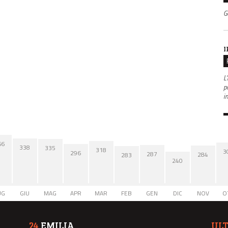
G
I
L'
po
i
66
338
335
318
3
296
287
284
283
240
UG
GIU
MAG
APR
MAR
FEB
GEN
DIC
NOV
O
24
EMILIA
UL