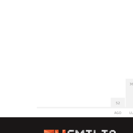
3
52
AGO
L