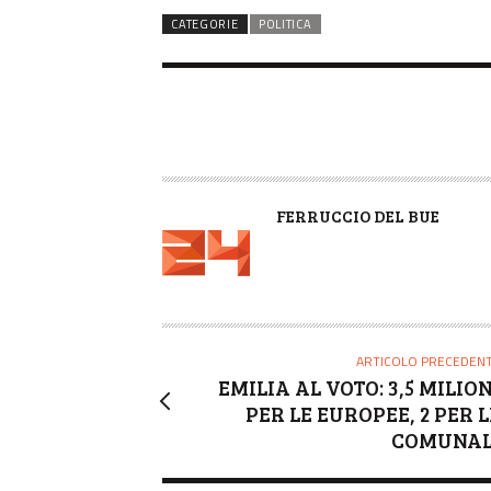
CATEGORIE
POLITICA
A
FERRUCCIO DEL BUE
U
T
O
R
E
ARTICOLO PRECEDEN
EMILIA AL VOTO: 3,5 MILION
PER LE EUROPEE, 2 PER L
COMUNAL