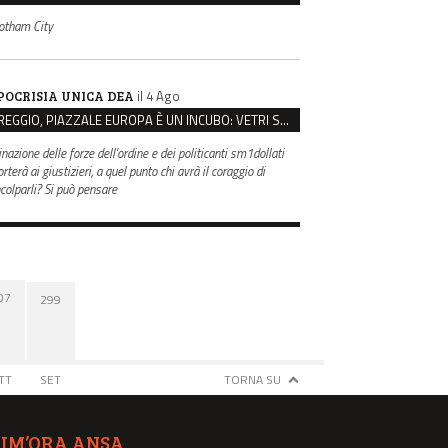
otham City
il 4 Ago
POCRISIA UNICA DEA
REGGIO, PIAZZALE EUROPA È UN INCUBO: VETRI SPACCATI E FURTI SULLE AUTO IN SOSTA
inazione delle forze dell'ordine e dei politicanti sm1dollati
rterà ai giustizieri, a quel punto chi avrà il coraggio di
ncolparli? Si può pensare
07
299
TT
SET
TORNA SU
TIM’ORA ANSA