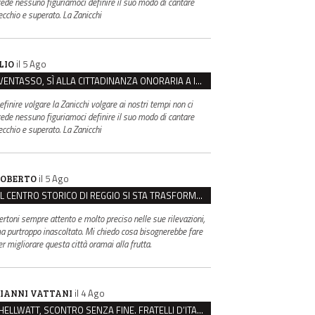
rede nessuno figuriamoci definire il suo modo di cantare
ecchio e superato. La Zanicchi
il 5 Ago
LIO
VENTASSO, SÌ ALLA CITTADINANZA ONORARIA A IVA ZANICCHI. MA BARGIACCHI: “È DI PESSIMO GUSTO”
efinire volgare la Zanicchi volgare ai nostri tempi non ci
rede nessuno figuriamoci definire il suo modo di cantare
ecchio e superato. La Zanicchi
il 5 Ago
OBERTO
IL CENTRO STORICO DI REGGIO SI STA TRASFORMANDO, E NON IN MEGLIO
ertoni sempre attento e molto preciso nelle sue rilevazioni,
a purtroppo inascoltato. Mi chiedo cosa bisognerebbe fare
er migliorare questa città oramai alla frutta.
il 4 Ago
IANNI VATTANI
HELLWATT, SCONTRO SENZA FINE. FRATELLI D’ITALIA: “MILANI PORTA DOCUMENTI, DE FRANCO INSULTI”