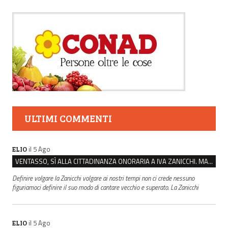
ULTIMI COMMENTI
il 5 Ago
ELIO
VENTASSO, SÌ ALLA CITTADINANZA ONORARIA A IVA ZANICCHI. MA BARGIACCHI: “È DI PESSIMO GUSTO”
Definire volgare la Zanicchi volgare ai nostri tempi non ci crede nessuno
figuriamoci definire il suo modo di cantare vecchio e superato. La Zanicchi
il 5 Ago
ELIO