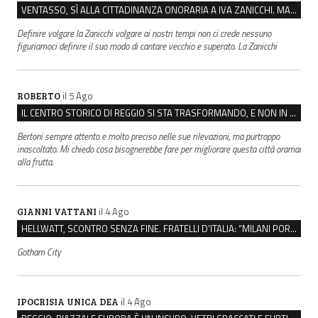
VENTASSO, SÌ ALLA CITTADINANZA ONORARIA A IVA ZANICCHI. MA BARGIACCHI: “È DI PESSIMO GUSTO”
Definire volgare la Zanicchi volgare ai nostri tempi non ci crede nessuno
figuriamoci definire il suo modo di cantare vecchio e superato. La Zanicchi
il 5 Ago
ROBERTO
IL CENTRO STORICO DI REGGIO SI STA TRASFORMANDO, E NON IN MEGLIO
Bertoni sempre attento e molto preciso nelle sue rilevazioni, ma purtroppo
inascoltato. Mi chiedo cosa bisognerebbe fare per migliorare questa città oramai
alla frutta.
il 4 Ago
GIANNI VATTANI
HELLWATT, SCONTRO SENZA FINE. FRATELLI D’ITALIA: “MILANI PORTA DOCUMENTI, DE FRANCO INSULTI”
Gotham City
il 4 Ago
IPOCRISIA UNICA DEA