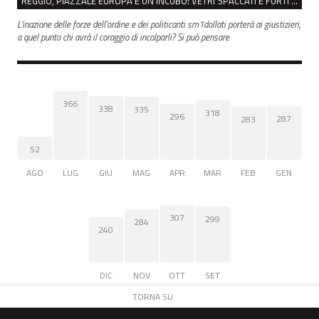
REGGIO, PIAZZALE EUROPA È UN INCUBO: VETRI SPACCATI E FURTI SULLE AUTO IN SOSTA
L'inazione delle forze dell'ordine e dei politicanti sm1dollati porterà ai giustizieri,
a quel punto chi avrà il coraggio di incolparli? Si può pensare
366
338
335
318
296
287
283
52
AGO
LUG
GIU
MAG
APR
MAR
FEB
GEN
307
299
284
240
DIC
NOV
OTT
SET
TORNA SU