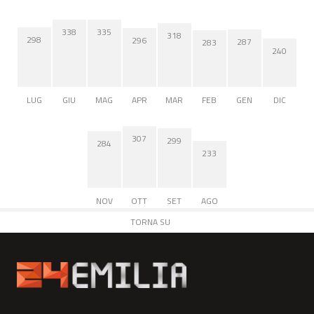
338
335
318
298
296
287
283
240
LUG
GIU
MAG
APR
MAR
FEB
GEN
DIC
307
299
284
233
NOV
OTT
SET
AGO
TORNA SU