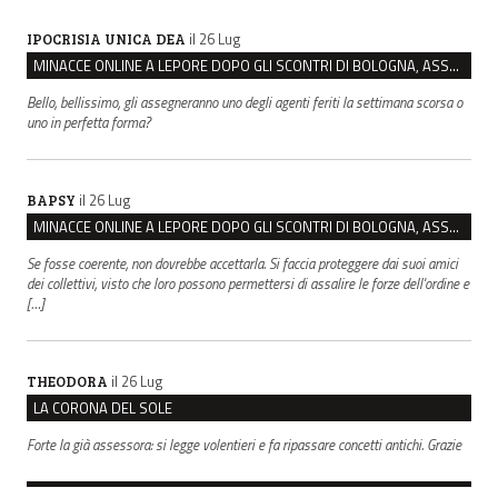
il 26 Lug
IPOCRISIA UNICA DEA
MINACCE ONLINE A LEPORE DOPO GLI SCONTRI DI BOLOGNA, ASSEGNATA LA SCORTA AL SINDACO
Bello, bellissimo, gli assegneranno uno degli agenti feriti la settimana scorsa o
uno in perfetta forma?
il 26 Lug
BAPSY
MINACCE ONLINE A LEPORE DOPO GLI SCONTRI DI BOLOGNA, ASSEGNATA LA SCORTA AL SINDACO
Se fosse coerente, non dovrebbe accettarla. Si faccia proteggere dai suoi amici
dei collettivi, visto che loro possono permettersi di assalire le forze dell'ordine e
[…]
il 26 Lug
THEODORA
LA CORONA DEL SOLE
Forte la già assessora: si legge volentieri e fa ripassare concetti antichi. Grazie