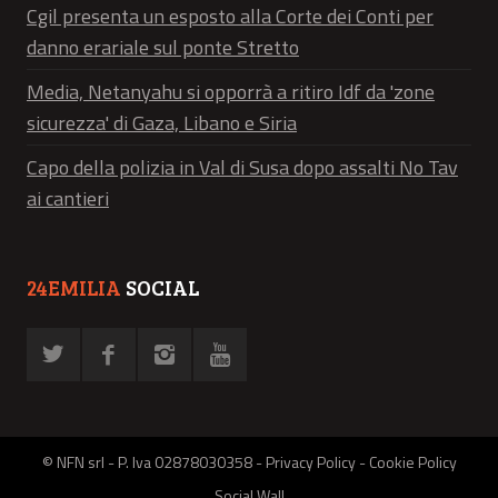
Cgil presenta un esposto alla Corte dei Conti per
danno erariale sul ponte Stretto
Media, Netanyahu si opporrà a ritiro Idf da 'zone
sicurezza' di Gaza, Libano e Siria
Capo della polizia in Val di Susa dopo assalti No Tav
ai cantieri
24EMILIA
SOCIAL
© NFN srl - P. Iva 02878030358 -
Privacy Policy
-
Cookie Policy
Social Wall