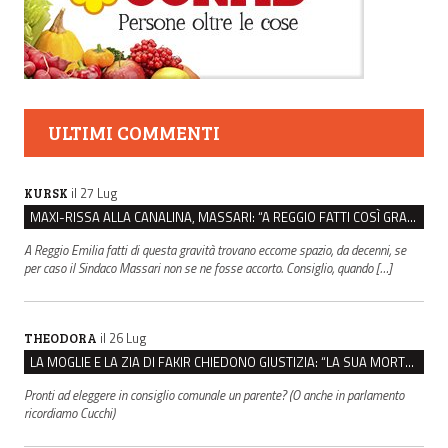
ULTIMI COMMENTI
il 27 Lug
KURSK
MAXI-RISSA ALLA CANALINA, MASSARI: “A REGGIO FATTI COSÌ GRAVI NON DEVONO TROVARE SPAZIO”
A Reggio Emilia fatti di questa gravità trovano eccome spazio, da decenni, se
per caso il Sindaco Massari non se ne fosse accorto. Consiglio, quando […]
il 26 Lug
THEODORA
LA MOGLIE E LA ZIA DI FAKIR CHIEDONO GIUSTIZIA: “LA SUA MORTE CRIMINE CONTRO L’UMANITÀ”
Pronti ad eleggere in consiglio comunale un parente? (O anche in parlamento
ricordiamo Cucchi)