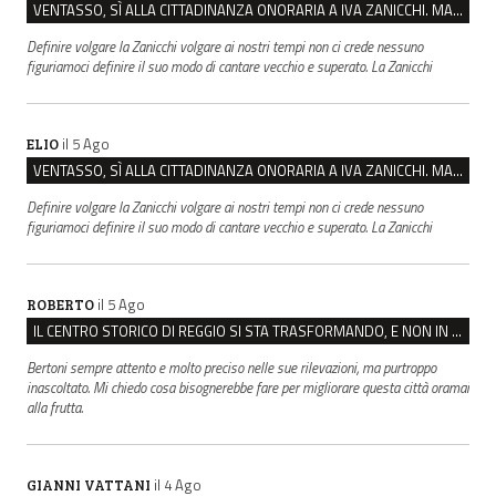
VENTASSO, SÌ ALLA CITTADINANZA ONORARIA A IVA ZANICCHI. MA BARGIACCHI: “È DI PESSIMO GUSTO”
Definire volgare la Zanicchi volgare ai nostri tempi non ci crede nessuno
figuriamoci definire il suo modo di cantare vecchio e superato. La Zanicchi
il 5 Ago
ELIO
VENTASSO, SÌ ALLA CITTADINANZA ONORARIA A IVA ZANICCHI. MA BARGIACCHI: “È DI PESSIMO GUSTO”
Definire volgare la Zanicchi volgare ai nostri tempi non ci crede nessuno
figuriamoci definire il suo modo di cantare vecchio e superato. La Zanicchi
il 5 Ago
ROBERTO
IL CENTRO STORICO DI REGGIO SI STA TRASFORMANDO, E NON IN MEGLIO
Bertoni sempre attento e molto preciso nelle sue rilevazioni, ma purtroppo
inascoltato. Mi chiedo cosa bisognerebbe fare per migliorare questa città oramai
alla frutta.
il 4 Ago
GIANNI VATTANI