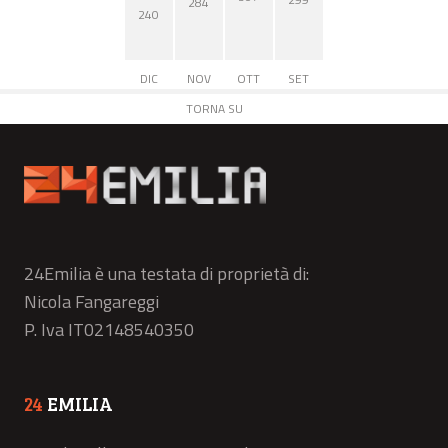
284
240
DIC
NOV
OTT
SET
TORNA SU
24Emilia è una testata di proprietà di:
Nicola Fangareggi
P. Iva IT02148540350
24
EMILIA