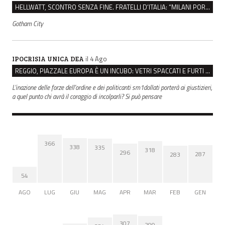
HELLWATT, SCONTRO SENZA FINE. FRATELLI D’ITALIA: “MILANI PORTA DOCUMENTI, DE FRANCO INSULTI”
Gotham City
il 4 Ago
IPOCRISIA UNICA DEA
REGGIO, PIAZZALE EUROPA È UN INCUBO: VETRI SPACCATI E FURTI SULLE AUTO IN SOSTA
L'inazione delle forze dell'ordine e dei politicanti sm1dollati porterà ai giustizieri,
a quel punto chi avrà il coraggio di incolparli? Si può pensare
366
338
335
318
296
287
283
54
AGO
LUG
GIU
MAG
APR
MAR
FEB
GEN
307
299