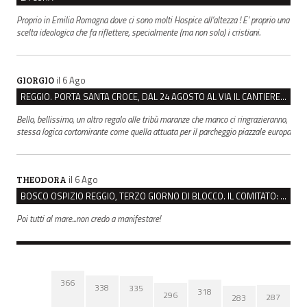
Proprio in Emilia Romagna dove ci sono molti Hospice all’altezza ! E’ proprio una
scelta ideologica che fa riflettere, specialmente (ma non solo) i cristiani.
il 6 Ago
GIORGIO
REGGIO. PORTA SANTA CROCE, DAL 24 AGOSTO AL VIA IL CANTIERE PER IL NUOVO COLLETTORE FOGNARIO
Bello, bellissimo, un altro regalo alle tribù maranze che manco ci ringrazieranno,
stessa logica cortomirante come quella attuata per il parcheggio piazzale europa
il 6 Ago
THEODORA
BOSCO OSPIZIO REGGIO, TERZO GIORNO DI BLOCCO. IL COMITATO: “PRESIDIO FINO A VENERDÌ”
Poi tutti al mare...non credo a manifestare!
366
338
335
318
296
287
283