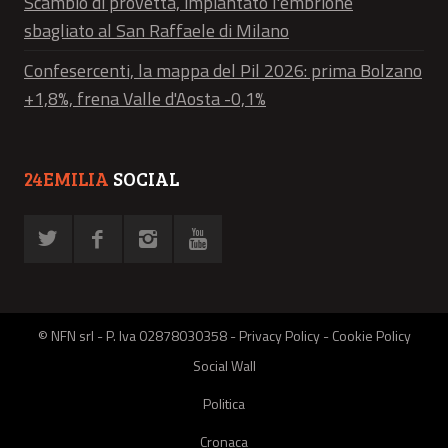
Scambio di provetta, impiantato l'embrione
sbagliato al San Raffaele di Milano
Confesercenti, la mappa del Pil 2026: prima Bolzano
+1,8%, frena Valle d'Aosta -0,1%
24EMILIA
SOCIAL
© NFN srl - P. Iva 02878030358 -
Privacy Policy
-
Cookie Policy
Social Wall
Politica
Cronaca