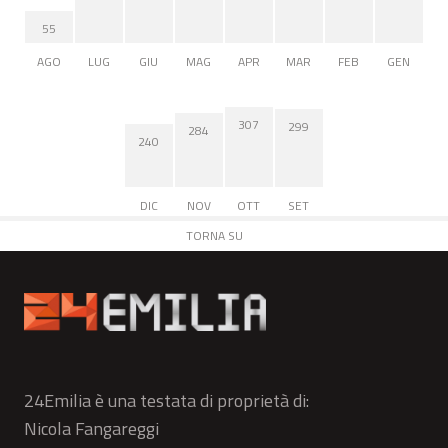
55
AGO
LUG
GIU
MAG
APR
MAR
FEB
GEN
307
299
284
240
DIC
NOV
OTT
SET
TORNA SU
24Emilia è una testata di proprietà di:
Nicola Fangareggi