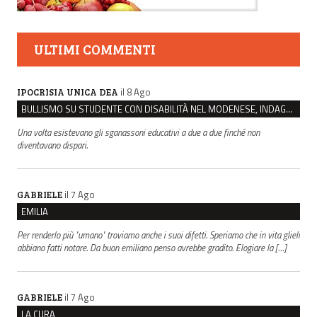
ULTIMI COMMENTI
il 8 Ago
IPOCRISIA UNICA DEA
BULLISMO SU STUDENTE CON DISABILITÀ NEL MODENESE, INDAGATI DUE RAGAZZI DI 16 ANNI
Una volta esistevano gli sganassoni educativi a due a due finché non
diventavano dispari.
il 7 Ago
GABRIELE
EMILIA
Per renderlo più "umano" troviamo anche i suoi difetti. Speriamo che in vita glieli
abbiano fatti notare. Da buon emiliano penso avrebbe gradito. Elogiare la […]
il 7 Ago
GABRIELE
LA CURA