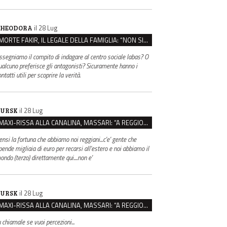
il 28 Lug
HEODORA
MORTE FAKIR, IL LEGALE DELLA FAMIGLIA: “NON SIA LA POLIZIA DI STATO A INDAGARE”
ssegniamo il compito di indagare al centro sociale labas? O
ualcuno preferisce gli antagonisti? Sicuramente hanno i
ntatti utili per scoprire la verità.
il 28 Lug
URSK
MAXI-RISSA ALLA CANALINA, MASSARI: “A REGGIO FATTI COSÌ GRAVI NON DEVONO TROVARE SPAZIO”
ensi la fortuna che abbiamo noi reggiani...c'e' gente che
pende migliaia di euro per recarsi all'estero e noi abbiamo il
ondo (terzo) direttamente qui....non e'
il 28 Lug
URSK
MAXI-RISSA ALLA CANALINA, MASSARI: “A REGGIO FATTI COSÌ GRAVI NON DEVONO TROVARE SPAZIO”
u chiamale se vuoi percezioni...