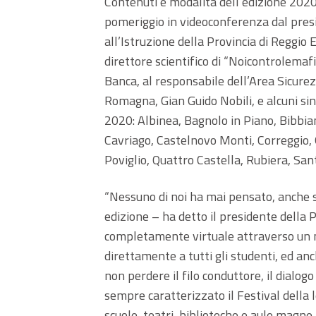
Contenuti e modalità dell’edizione 2020 
pomeriggio in videoconferenza dal presi
all’Istruzione della Provincia di Reggio 
direttore scientifico di “Noicontrolemaf
Banca, al responsabile dell’Area Sicure
Romagna, Gian Guido Nobili, e alcuni si
2020: Albinea, Bagnolo in Piano, Bibbia
Cavriago, Castelnovo Monti, Correggio, 
Poviglio, Quattro Castella, Rubiera, San
“Nessuno di noi ha mai pensato, anche s
edizione – ha detto il presidente della P
completamente virtuale attraverso un 
direttamente a tutti gli studenti, ed anc
non perdere il filo conduttore, il dialog
sempre caratterizzato il Festival della l
scuole, teatri, biblioteche e aule magne.