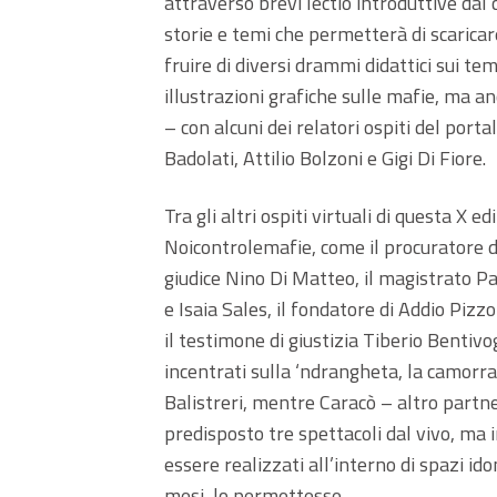
attraverso brevi lectio introduttive dal 
storie e temi che permetterà di scaricar
fruire di diversi drammi didattici sui tem
illustrazioni grafiche sulle mafie, ma 
– con alcuni dei relatori ospiti del porta
Badolati, Attilio Bolzoni e Gigi Di Fiore.
Tra gli altri ospiti virtuali di questa X 
Noicontrolemafie, come il procuratore de
giudice Nino Di Matteo, il magistrato Pa
e Isaia Sales, il fondatore di Addio Pizzo
il testimone di giustizia Tiberio Bentivo
incentrati sulla ‘ndrangheta, la camorra 
Balistreri, mentre Caracò – altro partner
predisposto tre spettacoli dal vivo, ma
essere realizzati all’interno di spazi i
mesi, lo permettesse.