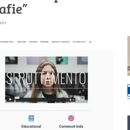
afie”
8:01