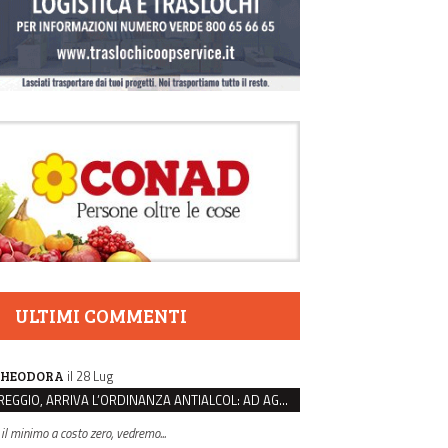
ULTIMI COMMENTI
il 28 Lug
HEODORA
REGGIO, ARRIVA L’ORDINANZA ANTIALCOL: AD AGOSTO ESERCIZI DI VICINATO CHIUSI DALLE 22 ALLE 6
 il minimo a costo zero, vedremo...