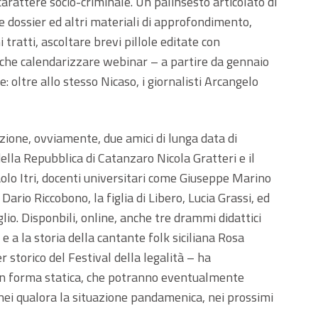
carattere socio-criminale. Un palinsesto articolato di
e dossier ed altri materiali di approfondimento,
i tratti, ascoltare brevi pillole editate con
anche calendarizzare webinar – a partire da gennaio
le: oltre allo stesso Nicaso, i giornalisti Arcangelo
edizione, ovviamente, due amici di lunga data di
lla Repubblica di Catanzaro Nicola Gratteri e il
olo Itri, docenti universitari come Giuseppe Marino
 Dario Riccobono, la figlia di Libero, Lucia Grassi, ed
glio. Disponbili, online, anche tre drammi didattici
e a la storia della cantante folk siciliana Rosa
 storico del Festival della legalità – ha
 in forma statica, che potranno eventualmente
donei qualora la situazione pandamenica, nei prossimi