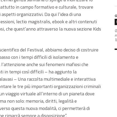
attutto in campo formativo e culturale, trovare
aspetti organizzativi. Da qui l’idea di una
G
ssioni, lectio magistralis, ebook e altri contenuti
osi, che quest’anno attraverso la nuova sezione Kids
Q
m
Tu
cientifico del Festival, abbiamo deciso di costruire
sso con i tempi difficili di isolamento e
 l’attenzione anche sui fenomeni mafiosi che
 in tempi così difficili – ha aggiunto la
alavasi – Una raccolta multimediale e interattiva
ontare le tre più importanti organizzazioni criminali
 un viaggio virtuale all’interno di un pianeta dove
 ma non solo: memoria, diritti, legalità e
averso questa nuova modalità, ci permetterà di
che rimarrà sempre a disposizione”.