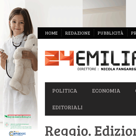
NAVIGAZIONE
HOME
REDAZIONE
PUBBLICITÀ
P
SECONDARIA
NAVIGAZIONE
POLITICA
ECONOMIA
PRIMARIA
EDITORIALI
Reggio. Edizio