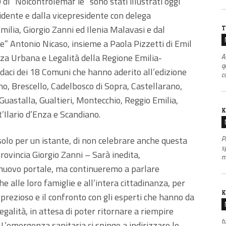
di “Noicontrolemaf ie” sono stati illustrati oggi
dente e dalla vicepresidente con delega
Emilia, Giorgio Zanni ed Ilenia Malavasi e dal
T
ie” Antonio Nicaso, insieme a Paola Pizzetti di Emil
zza Urbana e Legalità della Regione Emilia-
A
q
ndaci dei 18 Comuni che hanno aderito all’edizione
co
no, Brescello, Cadelbosco di Sopra, Castellarano,
Guastalla, Gualtieri, Montecchio, Reggio Emilia,
K
t’Ilario d’Enza e Scandiano.
P
olo per un istante, di non celebrare anche questa
s
rovincia Giorgio Zanni – Sarà inedita,
m
nuovo portale, ma continueremo a parlare
he alle loro famiglie e all’intera cittadinanza, per
K
o prezioso e il confronto con gli esperti che hanno da
egalità, in attesa di poter ritornare a riempire
t
 L’emergenza sanitaria ci spinge a indirizzare lo