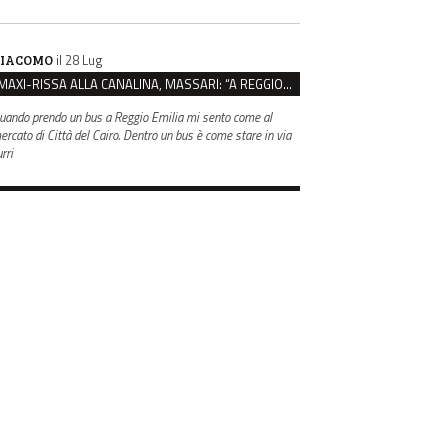
il 28 Lug
IACOMO
MAXI-RISSA ALLA CANALINA, MASSARI: “A REGGIO FATTI COSÌ GRAVI NON DEVONO TROVARE SPAZIO”
uando prendo un bus a Reggio Emilia mi sento come al
ercato di Città del Cairo. Dentro un bus è come stare in via
rri